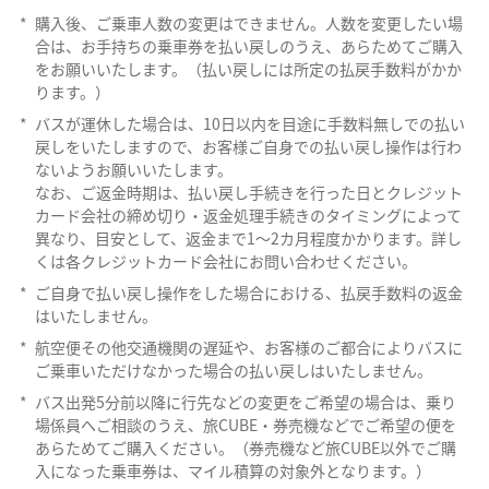
*
購入後、ご乗車人数の変更はできません。人数を変更したい場
合は、お手持ちの乗車券を払い戻しのうえ、あらためてご購入
をお願いいたします。（払い戻しには所定の払戻手数料がかか
ります。）
*
バスが運休した場合は、10日以内を目途に手数料無しでの払い
戻しをいたしますので、お客様ご自身での払い戻し操作は行わ
ないようお願いいたします。
なお、ご返金時期は、払い戻し手続きを行った日とクレジット
カード会社の締め切り・返金処理手続きのタイミングによって
異なり、目安として、返金まで1～2カ月程度かかります。詳し
くは各クレジットカード会社にお問い合わせください。
*
ご自身で払い戻し操作をした場合における、払戻手数料の返金
はいたしません。
*
航空便その他交通機関の遅延や、お客様のご都合によりバスに
ご乗車いただけなかった場合の払い戻しはいたしません。
*
バス出発5分前以降に行先などの変更をご希望の場合は、乗り
場係員へご相談のうえ、旅CUBE・券売機などでご希望の便を
あらためてご購入ください。（券売機など旅CUBE以外でご購
入になった乗車券は、マイル積算の対象外となります。）