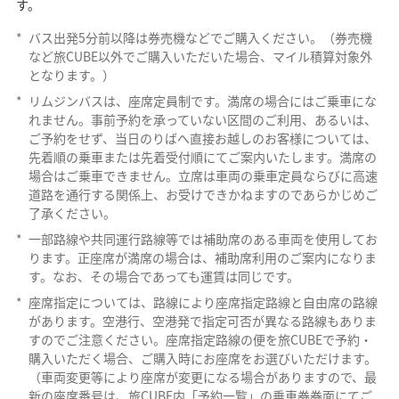
す。
*
バス出発5分前以降は券売機などでご購入ください。（券売機
など旅CUBE以外でご購入いただいた場合、マイル積算対象外
となります。）
*
リムジンバスは、座席定員制です。満席の場合にはご乗車にな
れません。事前予約を承っていない区間のご利用、あるいは、
ご予約をせず、当日のりばへ直接お越しのお客様については、
先着順の乗車または先着受付順にてご案内いたします。満席の
場合はご乗車できません。立席は車両の乗車定員ならびに高速
道路を通行する関係上、お受けできかねますのであらかじめご
了承ください。
*
一部路線や共同運行路線等では補助席のある車両を使用してお
ります。正座席が満席の場合は、補助席利用のご案内になりま
す。なお、その場合であっても運賃は同じです。
*
座席指定については、路線により座席指定路線と自由席の路線
があります。空港行、空港発で指定可否が異なる路線もありま
すのでご注意ください。座席指定路線の便を旅CUBEで予約・
購入いただく場合、ご購入時にお座席をお選びいただけます。
（車両変更等により座席が変更になる場合がありますので、最
新の座席番号は、旅CUBE内「予約一覧」の乗車券券面にてご