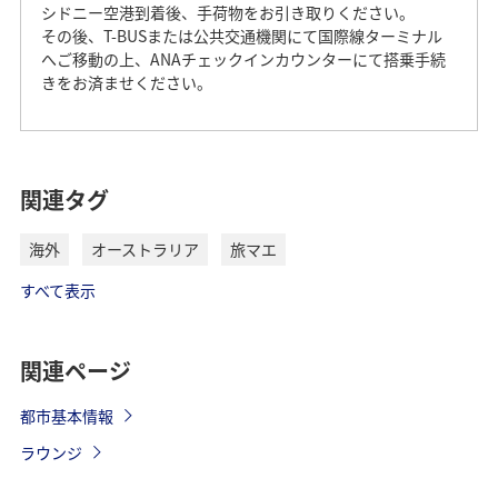
シドニー空港到着後、手荷物をお引き取りください。
その後、T-BUSまたは公共交通機関にて国際線ターミナル
へご移動の上、ANAチェックインカウンターにて搭乗手続
きをお済ませください。
シドニー国際空港からの交通手段をご案内します。
掲載している内容は2026年2月28日時点の情報です。
関連タグ
シドニー国際空港（SYD）からシドニー
海外
オーストラリア
旅マエ
市内へ
すべて表示
エアポートシャトルバス
関連ページ
シドニー国際空港（国際線ターミナル、国内線ターミナ
ル）から数社がシャトルバスを運行。シドニー中心部の各
都市基本情報
ホテルを巡回する。
ラウンジ
乗り場：国際線ターミナル（T1）、国内線ターミナル
（T2、T3）到着ホール前にエアポートシャトルバス乗り