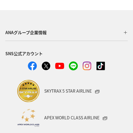
場がある。15分～60分に1本程度の運行間隔だが、早朝
や深夜は人数が集まり次第出発する場合もある。
所要時間：約20～80分（ホテルを巡回するためホテルに
よって時間が大幅に異なる）
ANAグループ企業情報
料金：シドニー中心部ホテルまで1人A$22～33。
運行時間：各シャトルサービスとも早朝から深夜まで運
行。
SNS公式アカウント
予約（おもなシャトルサービス会社）：
Con-X-ion
REDY2GO
電車
SKYTRAX 5 STAR AIRLINE
シドニー市内を走るシドニートレイン運行の
エアポートリ
ンクAirport Link
が利用できる。
シドニー市内の公共交通機関共通リチャージ式スマートカ
ードのオーパルカードOpal Cardをシドニー空港各駅のチケ
APEX WORLD CLASS AIRLINE
ット売り場で手に入れるか、タッチ決済に対応したAMEX、
VISA、Masterカードをオーパルカードの代わりに利用する
（スマートフォンにクレジットカードを登録したApple Pay