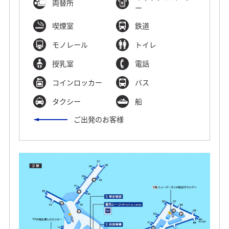
両替所
ー
喫煙室
鉄道
モノレール
トイレ
授乳室
電話
コインロッカー
バス
タクシー
船
ご出発のお客様