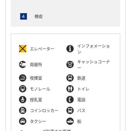
検疫
インフォメーショ
エレベーター
ン
キャッシュコーナ
両替所
ー
喫煙室
鉄道
モノレール
トイレ
授乳室
電話
コインロッカー
バス
タクシー
船