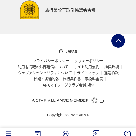
やGoogle Payでも利用可能）。またシドニー滞在中に公共
旅行業公正取引協議会会員
交通機関をまったく利用する予定がないのであれば、割高
だが1回のみ有効のオーパルシングルチケットも利用でき
る。
エアポートリンクは国際線ターミナル駅Airport
Internationalから国内線ターミナル駅Airport Domesticを
経由しシドニー中心部を馬蹄形に回る（半時計回り）環状
線に入る。
JAPAN
市中心部ではシドニー・セントラル駅Sydney Central、ミ
プライバシーポリシー
クッキーポリシー
ュージアム駅Museum、セントジェームス駅St James、サ
利用者情報の外部送信について
サイト利用規約
推奨環境
ーキュラーキー駅Circular Quay、ウインヤード駅
ウェブアクセシビリティについて
サイトマップ
運送約款
Wynyard、タウンホール駅Town Hallを通って再びシドニ
標識・各種約款・旅行条件書・取扱料金表
ー・セントラル駅へ戻る。
ANAマイレージクラブ会員規約
なお荷物が多く駅からタクシーを拾う必要がある場合は、
シドニー・セントラル駅、サーキュラーキー駅、ウインヤ
ード駅が便利。
所要時間：国際線ターミナル駅からシドニー・セントラ
Copyright ©
ANA・ANA X
ル駅まで約13分、サーキュラーキー駅まで約22分、ウイ
ンヤード駅まで約23分。
料金：大人A$22.25～23.30（オーパルシングルチケット