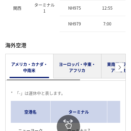
ターミナル
関西
NH975
12:55
1
NH979
7:00
海外空港
アメリカ・カナダ・
ヨーロッパ・中東・
東南アジア
中南米
アフリカ
ア・オセ
*
「-」は運休中と表します。
空港名
ターミナル
ニューヨーク
ターミナル7