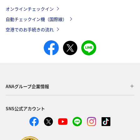
ハノイ
ターミナル2
オンラインチェックイン
ミュンヘン
ターミナル2
シンガポール
ターミナル2
自動チェックイン機（国際線）
ブリュッセル
上海（虹橋）
ターミナル1
ターミナル
空港でのお手続きの流れ
ムンバイ
ターミナル2
ウィーン
ターミナル3
デリー
ターミナル3
北京
ターミナル3
ミラノ
ターミナル1
NH
ジャカルタ
ターミナル3
ストックホルム
青島
ターミナル5
ターミナル
ANAグループ企業情報
マニラ
ターミナル3
イスタンブール
杭州
ターミナル4
ターミナル
クアラルンプー
メインターミナル
SNS公式アカウント
ル
大連
ターミナル
シドニー
ターミナル1
広州
ターミナル3