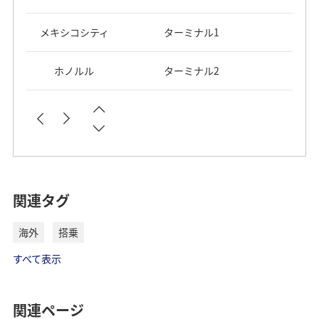
メキシコシティ
ターミナル1
ホノルル
ターミナル2
*
*
*
「-」は運休中と表します。
「-」は運休中と表します。
「-」は運休中と表します。
空港名
空港名
空港名
ターミナル
ターミナル
ターミナル
関連タグ
ロンドン
ターミナル2
NH806/N
NH9
海外
搭乗
スクロール
スクロール
スクロール
バンコク
ターミナル
すべて表示
パリ
ターミナル1
ホーチミン
ターミナル2
上海（浦東）
ターミナル2
関連ページ
フランクフルト
ターミナル1（Bホール）