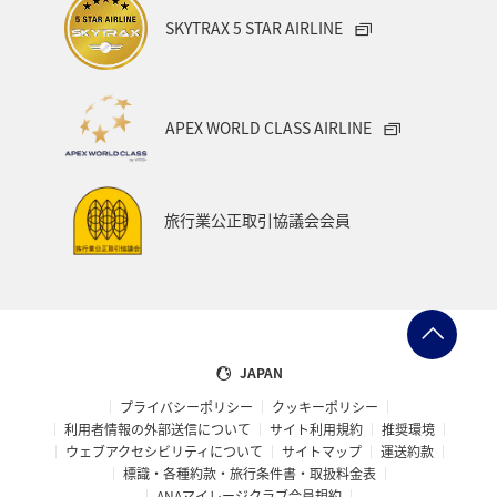
パース
ターミナル1
深圳
ターミナル3
SKYTRAX 5 STAR AIRLINE
香港
ターミナル1
APEX WORLD CLASS AIRLINE
ソウル（金浦）
国際線ターミナル
NH8
旅行業公正取引協議会会員
台北（松山）
ターミナル1
JAPAN
プライバシーポリシー
クッキーポリシー
利用者情報の外部送信について
サイト利用規約
推奨環境
ウェブアクセシビリティについて
サイトマップ
運送約款
標識・各種約款・旅行条件書・取扱料金表
ANAマイレージクラブ会員規約