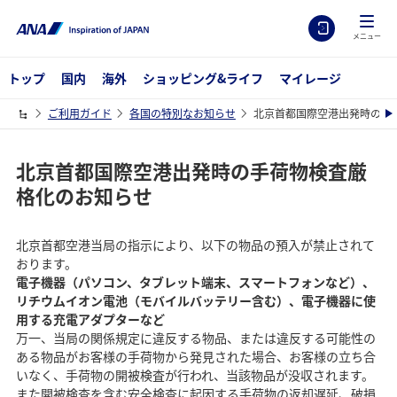
メニュー
トップ
国内
海外
ショッピング&ライフ
マイレージ
ご利用ガイド
各国の特別なお知らせ
北京首都国際空港出発時の手
北京首都国際空港出発時の手荷物検査厳
格化のお知らせ
北京首都空港当局の指示により、以下の物品の預入が禁止されて
おります。
電子機器（パソコン、タブレット端末、スマートフォンなど）、
リチウムイオン電池（モバイルバッテリー含む）、電子機器に使
用する充電アダプターなど
万一、当局の関係規定に違反する物品、または違反する可能性の
ある物品がお客様の手荷物から発見された場合、お客様の立ち合
いなく、手荷物の開被検査が行われ、当該物品が没収されます。
また開被検査を含む安全検査に起因する手荷物の返却遅延、破損