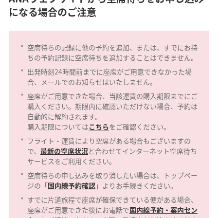
になる場合のご注意
*
空席待ちの記録に他の予約を追加、または、すでにお持
ちの予約記録に空席待ちを追加することはできません。
*
出発時刻24時間前までに座席がご用意できなかった場
合、メールでのお知らせはいたしません。
*
座席がご用意できた場合、当該運賃の購入期限までにご
購入ください。期限内に確認いただけない場合、予約は
自動的に解約されます。
購入期限については
こちら
をご確認ください。
*
フライト・運賃により空席がある場合もございますの
で、
最新の空席状況
と合わせてインターネット空席待ち
サービスをご利用ください。
*
空席待ちの申し込みを取り消したい場合は、トップペー
ジの「
国内線予約確認
」よりお手続きください。
*
すでに片道旅程で座席が確保できている便がある場合、
座席がご用意できた後にお電話で
国内線予約・案内セン