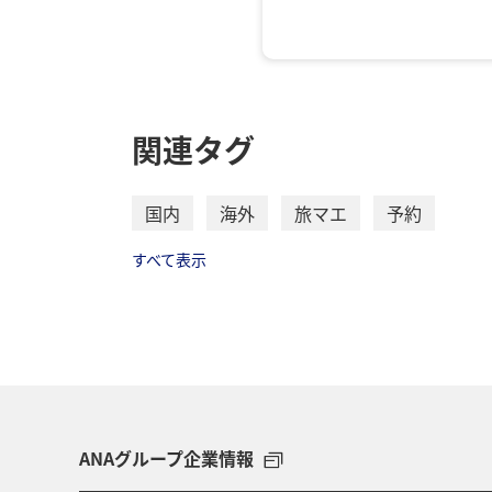
エコノミークラス
往路出発日および
関連タグ
日付を選択
時間帯指定なし
国内
海外
旅マエ
予約
経由地および乗り継ぎ
すべて表示
1人
・表示金額は選択いただいた
ANAグループ企業情報
・表示金額と空席状況は最新
・「＊」は現在金額が確認で