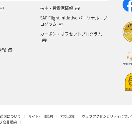
特別付加運賃
、
航空保険特別料金
、その他の各種税金、料金などが含まれます。発
株主・投資家情報
ては、複数空港の中でのおトクな運賃が表示される場合があります。
SAF Flight Initiative パーソナル・プ
(福岡/北九州/佐賀、広島/岩国)は2026年5月18日をもちまして終了となります。
ログラム
カーボン・オフセットプログラム
情報
送信について
サイト利用規約
推奨環境
ウェブアクセシビリティについ
ラブ会員規約