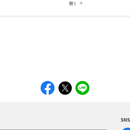
ANAカード優待割引
開く
時間帯
復路出発日および時間帯
日付を選択
時間帯指定なし
所要時間を追加する
経由地および乗り継ぎ所要
プロモーションコードに
条件でのもっともおトクな運賃となります。
SN
ではない場合があります。[検索する]ボタンより最新の空席照会結果をご確認くださ
きない都市・日付となります。空席照会結果画面にて最新の情報をご確認ください