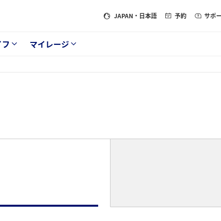
JAPAN
・日本語
予約
サポ
イフ
マイレージ