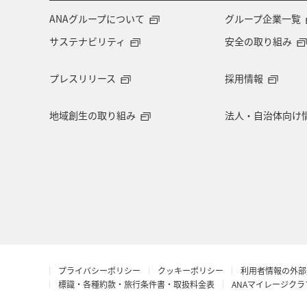
・表示金額には、運賃、
燃油
ANAグループについて
グループ企業一覧
ります。
・複数空港がある都市におい
サステナビリティ
安全の取り組み
・ANA独自の相互利用可能空港
プレスリリース
採用情報
地域創生の取り組み
法人・自治体向け
複数都市で検索
プライバシーポリシー
クッキーポリシー
利用者情報の外部
標識・各種約款・旅行条件書・取扱料金表
ANAマイレージク