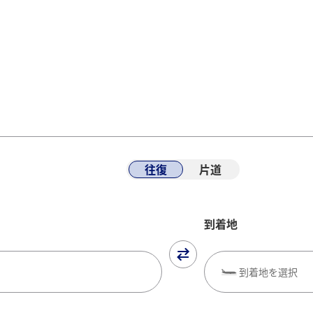
往復
片道
到着地
到着地を選択
閉じる
索
旅CUBE（航空券予約＋地上経路）
よく使う情報を登