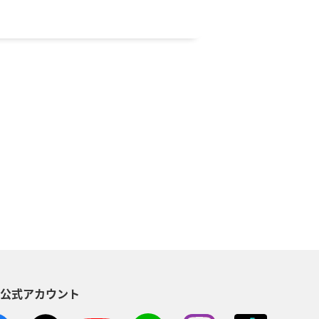
時間を追加する
ついて
S公式アカウント
い。
。