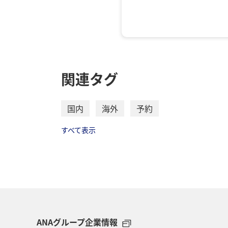
往復で異なるクラスで検
エコノミークラス
往路出発日および
関連タグ
日付を選択
変更
時間帯指定なし
国内
海外
予約
経由地および乗り継ぎ
すべて表示
1人
・表示金額は選択いただいた
ANAグループ企業情報
・表示金額と空席状況は最新