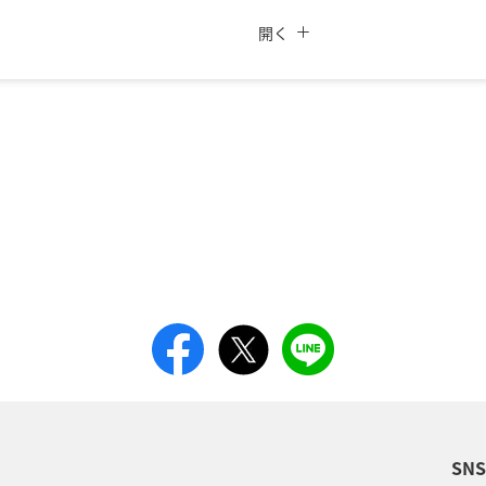
閉じる
索
旅CUBE（航空券予約＋地上経路）
よく使う情報を登
ANAカード優待割引
開く
時間帯
復路出発日および時間帯
日付を選択
解約・払い戻し
時間帯指定なし
所要時間を追加する
経由地および乗り継ぎ所要
プロモーションコードに
条件でのもっともおトクな運賃となります。
SN
ではない場合があります。[検索する]ボタンより最新の空席照会結果をご確認くださ