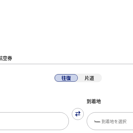
悪天候などが理由の変更・払い戻し
機材
空券
悪天候など不可抗力が理由のご予約便の振替
機材
航空券
（予約変更）および航空券の払い戻し
更）
諸費
往復
片道
更、解約/払い戻し手続きについて
到着地
到着地を選択