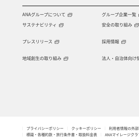
・「＊」は現在金額が確認で
・表示金額には、運賃、
燃油
ANAグループについて
グループ企業一覧
ります。
・複数空港がある都市におい
サステナビリティ
安全の取り組み
・ANA独自の相互利用可能空港
プレスリリース
採用情報
地域創生の取り組み
法人・自治体向け
複数都市で検索
プライバシーポリシー
クッキーポリシー
利用者情報の外部
標識・各種約款・旅行条件書・取扱料金表
ANAマイレージク