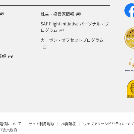
きない都市・日付となります。空席照会結果画面にて最新の情報をご確認ください
特別付加運賃
、
航空保険特別料金
、その他の各種税金、料金などが含まれます。発
株主・投資家情報
ては、複数空港の中でのおトクな運賃が表示される場合があります。
SAF Flight Initiative パーソナル・プ
(福岡/北九州/佐賀、広島/岩国)は2026年5月18日をもちまして終了となります。
ログラム
カーボン・オフセットプログラム
情報
送信について
サイト利用規約
推奨環境
ウェブアクセシビリティについ
ラブ会員規約