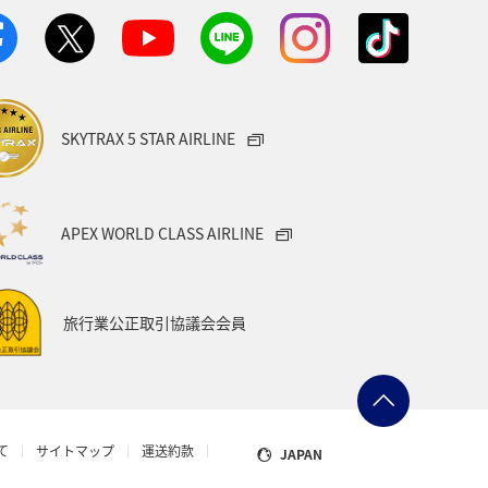
。
券時に再計算するため、変動する可能性があ
SKYTRAX 5 STAR AIRLINE
検索する
APEX WORLD CLASS AIRLINE
旅行業公正取引協議会会員
て
サイトマップ
運送約款
JAPAN