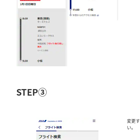
STEP③
変更
い。