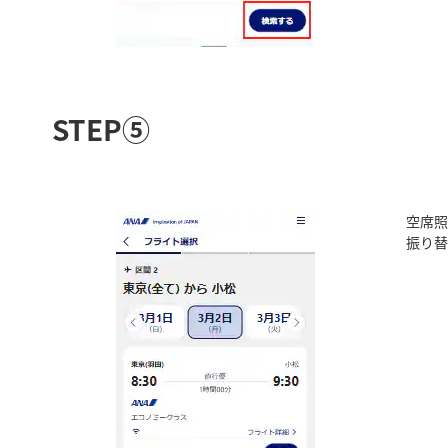
STEP⑤
空席照
振り