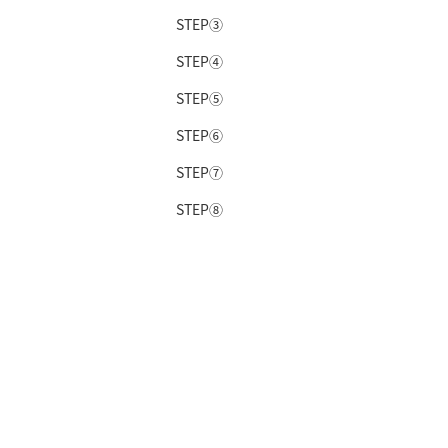
STEP③
STEP④
STEP⑤
STEP⑥
STEP⑦
STEP⑧