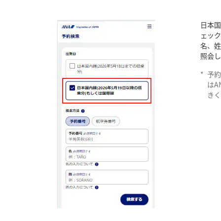
日本国
ェッ
名、
照会し
*
予
はA
き