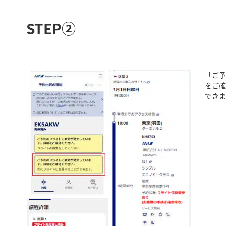
STEP②
「ご予
をご
できま