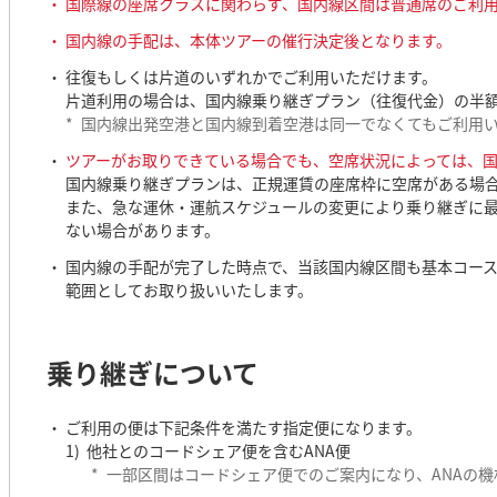
国際線の座席クラスに関わらず、国内線区間は普通席のご利
国内線の手配は、本体ツアーの催行決定後となります。
往復もしくは片道のいずれかでご利用いただけます。
片道利用の場合は、国内線乗り継ぎプラン（往復代金）の半
*
国内線出発空港と国内線到着空港は同一でなくてもご利用
ツアーがお取りできている場合でも、空席状況によっては、
国内線乗り継ぎプランは、正規運賃の座席枠に空席がある場
また、急な運休・運航スケジュールの変更により乗り継ぎに
ない場合があります。
国内線の手配が完了した時点で、当該国内線区間も基本コース
範囲としてお取り扱いいたします。
乗り継ぎについて
ご利用の便は下記条件を満たす指定便になります。
他社とのコードシェア便を含むANA便
*
一部区間はコードシェア便でのご案内になり、ANAの