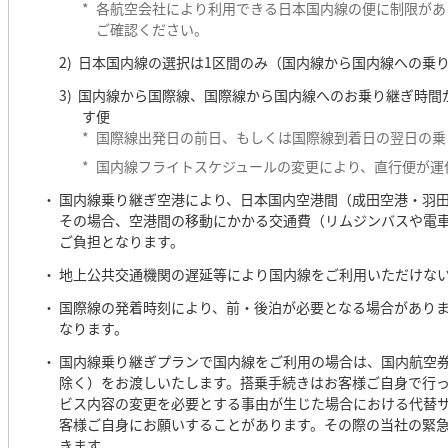
*
各航空会社により利用できる日本国内線の便に制限があ
ご確認ください。
日本国内線の選択は1区間のみ（国内線から国内線への乗
国内線から国際線、国際線から国内線へのお乗り継ぎ時間
す便
*
国際線出発日の前日、もしくは国際線到着日の翌日の乗
*
国内線フライトスケジュールの変更により、直行便が運
国内線乗り継ぎ空港により、日本国内空港間（成田空港・羽
その場合、空港間の移動にかかる交通費（リムジンバスや電
ご負担となります。
地上公共交通機関の遅延等により国内線をご利用いただけな
国際線の発着時刻により、前・後泊が必要となる場合があり
なります。
国内線乗り継ぎプランで国内線をご利用の場合は、国内航空
除く）をお渡しいたします。搭乗手続きはお客様ご自身で行
ビス内容の変更を必要とする事由が生じた場合における代替
客様ご自身にお願いすることがあります。その際の当社の緊
きます。