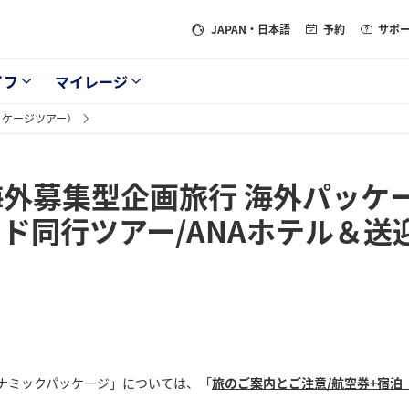
JAPAN
・日本語
予約
サポ
イフ
マイレージ
ッケージツアー）
海外募集型企画旅行 海外パッケ
ド同行ツアー/ANAホテル＆送
ナミックパッケージ」については、「
旅のご案内とご注意/航空券+宿泊