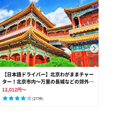
【日本語ドライバー】北京わがままチャー
午前発
ター！北京市内～万里の長城などの郊外も
天安門
カバー＜4時間 or 8時間専用車＞*車1台あ
ホテル送
12,012
円～
13,454
たり料金
(277件)