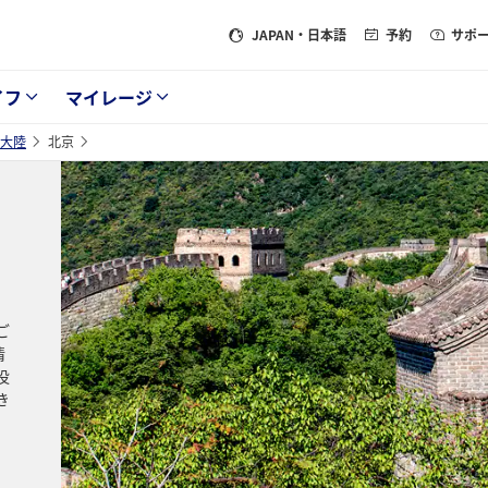
JAPAN
・日本語
予約
サポ
イフ
マイレージ
大陸
北京
ご
情
役
き