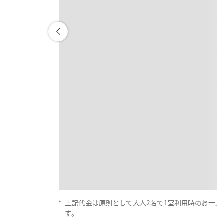
*
上記代金は原則として大人2名で1室利用時のお
す。