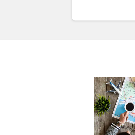
エコノミークラス
往復で異なるクラスで検
往路出発日および
日付を選択
時間帯指定なし
経由地および乗り継ぎ
1人