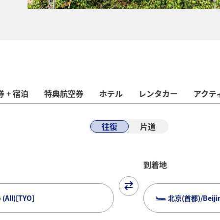
 + 宿泊
特典航空券
ホテル
レンタカー
アクテ
往復
片道
到着地
All)[TYO]
北京(首都)/Beijing