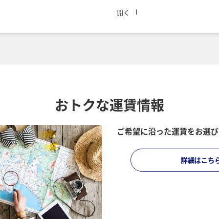
閉じる
運賃タイプ指定なし
開く
索
ご利用条件
時間帯
復路出発日および時間帯
日付を選択
おトクな運賃情報
時間帯指定なし
ご希望に沿った運賃をお選び
所要時間を追加する
経由地および乗り継ぎ所要
詳細はこち
プロモーションコードに