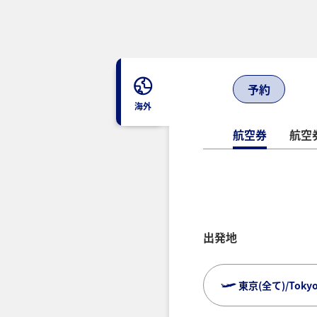
予約
海外
航空券
航空券
出発地
東京(全て)/Tokyo (
複数都市で検索