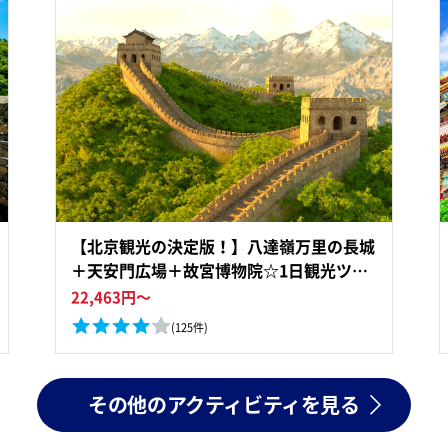
【北京観光の決定版！】八達嶺万里の長城
＋天安門広場＋故宮博物院☆1日観光ツア
ー＜混載／四川料理ランチ付き／日本語ガ
22,463
円～
イド／ホテル送迎＞
(125件)
その他のアクティビティを見る