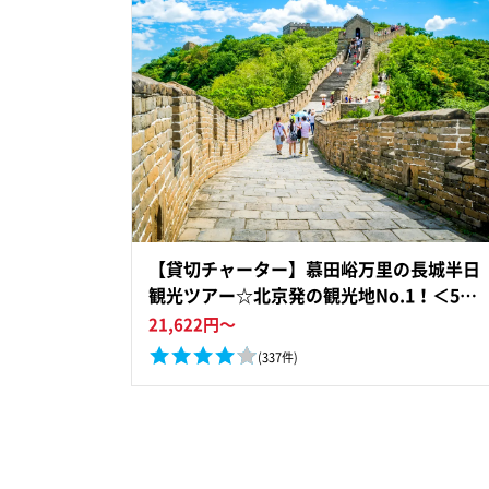
【貸切チャーター】慕田峪万里の長城半日
観光ツアー☆北京発の観光地No.1！＜5時
間／高速代＆駐車場代込／ホテル送迎＞ *
21,622
円～
車1台あたり料金
(337件)