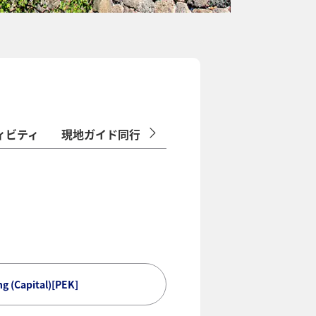
ィビティ
現地ガイド同行/添乗員同行ツアー
 (Capital)[PEK]