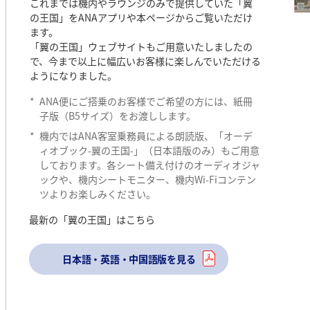
これまでは機内やラウンジのみで提供していた「翼
の王国」をANAアプリや本ページからご覧いただけ
ます。
「翼の王国」ウェブサイトもご用意いたしましたの
で、今まで以上に幅広いお客様に楽しんでいただける
ようになりました。
*
ANA便にご搭乗のお客様でご希望の方には、紙冊
子版（B5サイズ）をお渡しします。
*
機内ではANA客室乗務員による朗読版、「オーデ
ィオブック-翼の王国-」（日本語版のみ）もご用意
しております。各シート備え付けのオーディオジャ
ックや、機内シートモニター、機内Wi-Fiコンテン
ツよりお楽しみください。
最新の「翼の王国」はこちら
日本語・英語・中国語版を見る