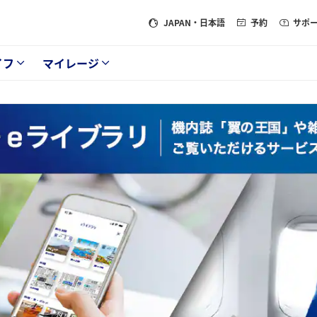
JAPAN
・日本語
予約
サポ
イフ
マイレージ