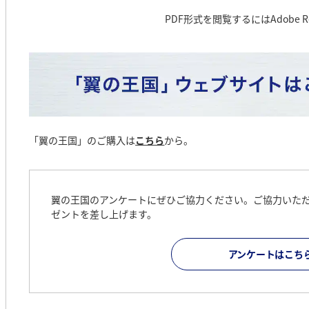
PDF形式を閲覧するにはAdobe R
「翼の王国」のご購入は
こちら
から。
翼の王国のアンケートにぜひご協力ください。ご協力いた
ゼントを差し上げます。
アンケートはこち
機内エンターテイメント誌
機内ショッピング誌「ANA
新聞は30紙、雑誌は旅行、グルメ、ビジネス、スポ