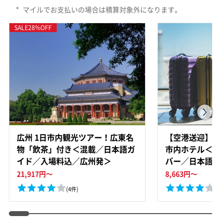
*
マイルでお支払いの場合は積算対象外になります。
SALE
28
%OFF
広州 1日市内観光ツアー！広東名
【空港送迎】広
物「飲茶」付き＜混載／日本語ガ
市内ホテル＜貸
イド／入場料込／広州発＞
バー／日本語ガ
＞
21,917
円～
8,663
円～
(4件)
(5