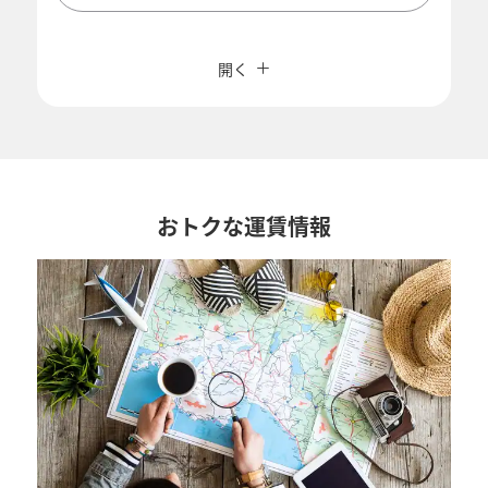
複数都市で検索
閉じる
エコノミークラス
開く
往復で異なるクラスで検索
運賃タイプ指定なし
ご利用条件
往路出発日および時間帯
おトクな運賃情報
日付を選択
時間帯指定なし
経由地および乗り継ぎ所要時間を追加する