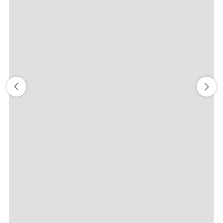
前後3日の運賃を検索
・表示金額は選択いただいた条件でのもっともおトクな運賃とな
ります。
・表示金額と空席状況は最新ではない場合があります。[検索す
る]ボタンより最新の空席照会結果をご確認ください。
・「＊」は現在金額が確認できない都市・日付となります。空席
照会結果画面にて最新の情報をご確認ください。
・表示金額には、運賃、
燃油特別付加運賃
、
航空保険特別料金
、
その他の各種税金、料金などが含まれます。発券時に再計算する
ため、変動する可能性があります。
・複数空港がある都市においては、複数空港の中でのおトクな運
賃が表示される場合があります。
検索する