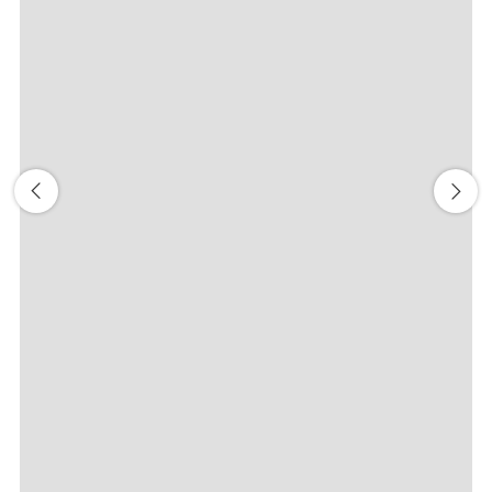
前後3日の運賃を検索
・表示金額は選択いただいた条件でのもっともおトクな運賃とな
ります。
・表示金額と空席状況は最新ではない場合があります。[検索す
る]ボタンより最新の空席照会結果をご確認ください。
・「＊」は現在金額が確認できない都市・日付となります。空席
照会結果画面にて最新の情報をご確認ください。
・表示金額には、運賃、
燃油特別付加運賃
、
航空保険特別料金
、
その他の各種税金、料金などが含まれます。発券時に再計算する
ため、変動する可能性があります。
・複数空港がある都市においては、複数空港の中でのおトクな運
賃が表示される場合があります。
検索する