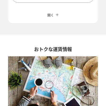
複数都市で検索
閉じる
エコノミークラス
開く
往復で異なるクラスで検索
運賃タイプ指定なし
ご利用条件
往路出発日および時間帯
おトクな運賃情報
日付を選択
時間帯指定なし
経由地および乗り継ぎ所要時間を追加する