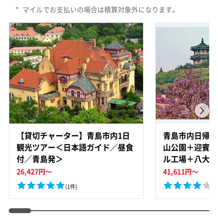
*
マイルでお支払いの場合は積算対象外になります。
【貸切チャーター】青島市内1日
青島市内日帰り
観光ツアー＜日本語ガイド／昼食
山公園＋迎賓館
付／青島発＞
ル工場＋八大関
昼食付／青島発
26,427
円～
41,611
円～
(1件)
(1