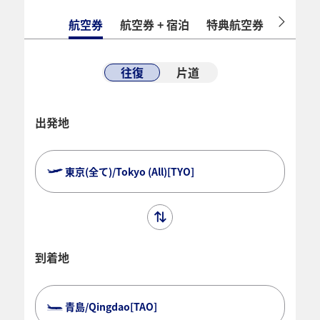
航空券
航空券 + 宿泊
特典航空券
ホテル
往復
片道
出発地
東京(全て)/Tokyo (All)[TYO]
到着地
青島/Qingdao[TAO]