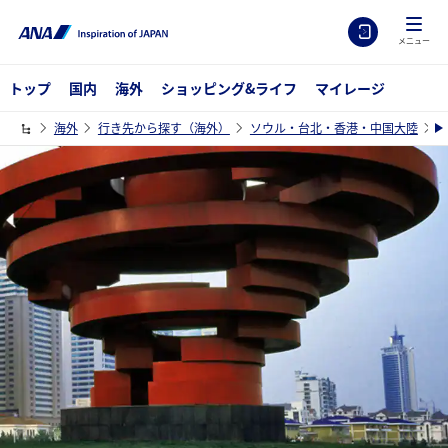
メニュー
トップ
国内
海外
ショッピング&ライフ
マイレージ
海外
行き先から探す（海外）
ソウル・台北・香港・中国大陸