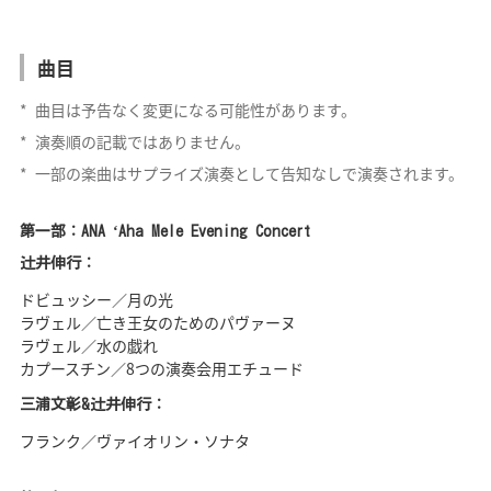
曲目
*
曲目は予告なく変更になる可能性があります。
*
演奏順の記載ではありません。
*
一部の楽曲はサプライズ演奏として告知なしで演奏されます。
第一部：ANA ʻAha Mele Evening Concert
辻󠄀井伸行：
ドビュッシー／月の光
ラヴェル／亡き王女のためのパヴァーヌ
ラヴェル／水の戯れ
カプースチン／8つの演奏会用エチュード
三浦文彰&辻󠄀井伸行：
フランク／ヴァイオリン・ソナタ