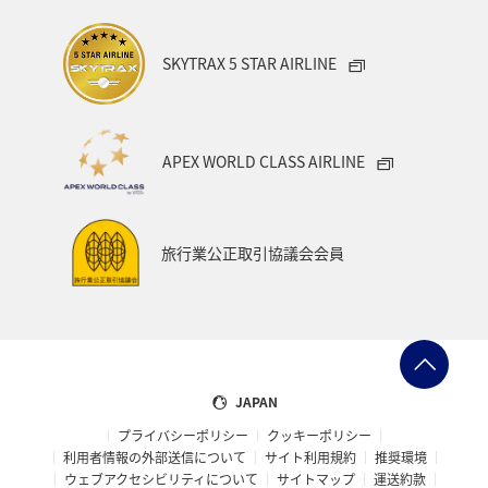
日付を選択
SKYTRAX 5 STAR AIRLINE
時間帯指定なし
APEX WORLD CLASS AIRLINE
経由地および乗り継ぎ所要時間を追加する
旅行業公正取引協議会会員
1人
プロモーションコードについて
JAPAN
プライバシーポリシー
クッキーポリシー
前後3日の運賃を検索
利用者情報の外部送信について
サイト利用規約
推奨環境
・表示金額は選択いただいた条件でのもっともおトクな運賃とな
ウェブアクセシビリティについて
サイトマップ
運送約款