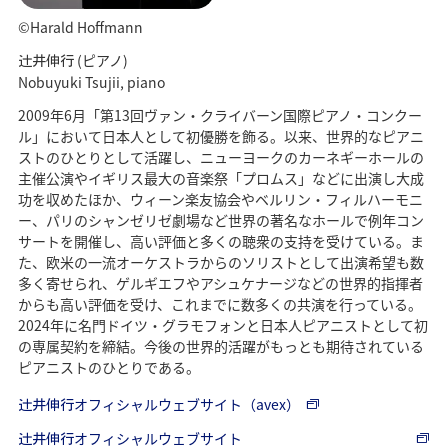
©Harald Hoffmann
(ピアノ)
辻󠄀井伸行
Nobuyuki Tsujii, piano
2009年6月「第13回ヴァン・クライバーン国際ピアノ・コンクー
ル」において日本人として初優勝を飾る。以来、世界的なピアニ
ストのひとりとして活躍し、ニューヨークのカーネギーホールの
主催公演やイギリス最大の音楽祭「プロムス」などに出演し大成
功を収めたほか、ウィーン楽友協会やベルリン・フィルハーモニ
ー、パリのシャンゼリゼ劇場など世界の著名なホールで例年コン
サートを開催し、高い評価と多くの聴衆の支持を受けている。ま
た、欧米の一流オーケストラからのソリストとして出演希望も数
多く寄せられ、ゲルギエフやアシュケナージなどの世界的指揮者
からも高い評価を受け、これまでに数多くの共演を行っている。
2024年に名門ドイツ・グラモフォンと日本人ピアニストとして初
の専属契約を締結。今後の世界的活躍がもっとも期待されている
ピアニストのひとりである。
オフィシャルウェブサイト（avex）
辻󠄀井伸行
オフィシャルウェブサイト
辻󠄀井伸行