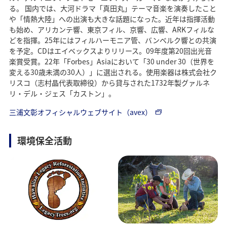
る。 国内では、大河ドラマ「真田丸」テーマ音楽を演奏したこと
や「情熱大陸」への出演も大きな話題になった。近年は指揮活動
も始め、アリカンテ響、東京フィル、京響、広響、ARKフィルな
どを指揮。25年にはフィルハーモニア管、バンベルク響との共演
を予定。CDはエイベックスよりリリース。09年度第20回出光音
楽賞受賞。22年「Forbes」Asiaにおいて「30 under 30（世界を
変える30歳未満の30人）」に選出される。使用楽器は株式会社ク
リスコ（志村晶代表取締役）から貸与された1732年製グァルネ
リ・デル・ジェス「カストン」。
三浦文彰オフィシャルウェブサイト（avex）
環境保全活動