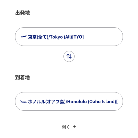
出発地
東京(全て)/Tokyo (All)[TYO]
到着地
ホノルル(オアフ島)/Honolulu (Oahu Island)[HNL]
複数都市で検索
閉じる
エコノミークラス
開く
往復で異なるクラスで検索