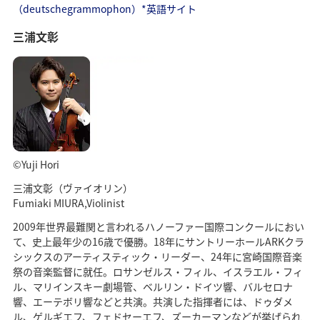
（deutschegrammophon）*英語サイト
三浦文彰
©Yuji Hori
三浦文彰（ヴァイオリン）
Fumiaki MIURA,Violinist
2009年世界最難関と言われるハノーファー国際コンクールにおい
て、史上最年少の16歳で優勝。18年にサントリーホールARKクラ
シックスのアーティスティック・リーダー、24年に宮崎国際音楽
祭の音楽監督に就任。ロサンゼルス・フィル、イスラエル・フィ
ル、マリインスキー劇場管、ベルリン・ドイツ響、バルセロナ
響、エーテボリ響などと共演。共演した指揮者には、ドゥダメ
ル、ゲルギエフ、フェドセーエフ、ズーカーマンなどが挙げられ