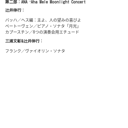
第二部：ANA ʻAha Mele Moonlight Concert
辻󠄀井伸行：
バッハ／ヘス編：主よ、人の望みの喜びよ
ベートーヴェン／ピアノ・ソナタ「月光」
カプースチン／8つの演奏会用エチュード
三浦文彰&辻󠄀井伸行：
フランク／ヴァイオリン・ソナタ