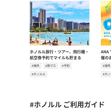
ホノルル旅行・ツアー、飛行機・
ANA 
航空券予約でマイルも貯まる
催の
#海外
#旅マエ
#予約
#海外
#ホノルル
#ホ
#ホノルル
ご利用ガイド