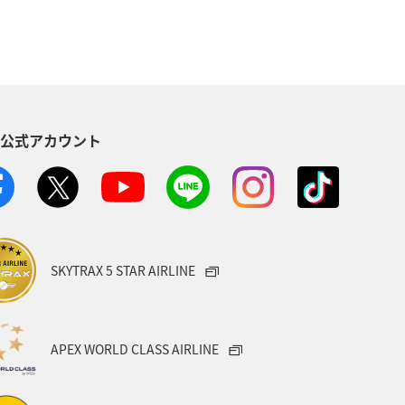
S公式アカウント
SKYTRAX 5 STAR AIRLINE
APEX WORLD CLASS AIRLINE