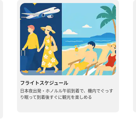
フライトスケジュール
日本夜​出発・ホノルル午前到着で、​機内で​ぐっす
り​眠って​到着後すぐに​観光を​楽しめる