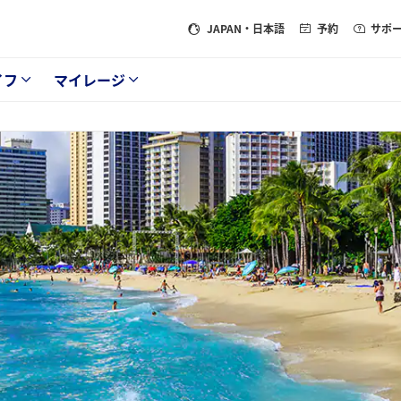
JAPAN
・日本語
予約
サポ
イフ
マイレージ