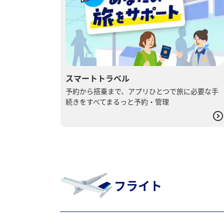
スマートトラベル
予約から​搭乗まで、​アプリひとつで​旅に​必要な​手
続きを​すべて​まるっと​予約・管理
フライト