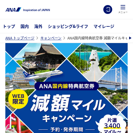
メニュー
トップ
国内
海外
ショッピング&ライフ
マイレージ
ANA トップページ
キャンペーン
ANA国内線特典航空券 減額マイルキャン