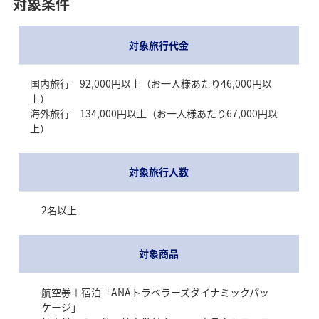
対象条件
*
参加登録とご予約の順番は問いません。
*
本キャンペーンはグループの代表の方の参加
対象旅行代金
登録が必要です。
*
一度の参加登録でボーナスマイル・大阪・
国内旅行 92,000円以上（お一人様あたり46,000円以
関西万博チケットどちらもエントリーされ
上）
ます。
海外旅行 134,000円以上（お一人様あたり67,000円以
上）
STEP2
対象旅行人数
ご予約
2名以上
ANAトラベラーズダイナミックパッケージ（国
対象商品
内・海外）をご予約
航空券＋宿泊「ANAトラベラーズダイナミックパッ
ケージ」