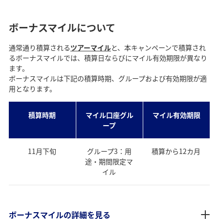
ボーナスマイルについて
通常通り積算される
ツアーマイル
と、本キャンペーンで積算され
STEP5
るボーナスマイルでは、積算日ならびにマイル有効期限が異なり
大阪・関西万博旅行にGO！
ます。
ボーナスマイルは下記の積算時期、グループおよび有効期限が適
用となります。
お申し込みいただいた旅行が関西方面以外の
お客様にもチケットをお送りいたします。
積算時期
マイル口座グル
マイル有効期限
ープ
11月下旬
グループ3：用
積算から12カ月
途・期間限定マ
イル
ボーナスマイルの詳細を見る