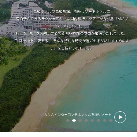
高級ホテルや高級旅館、高級リゾートホテルに
宿泊予約できる
ラグジュアリーな国内旅行・ツアーが探せる「ANAプ
レミアムステイ」。
極上な "旅 "をお約束する特別な宿を旅のプロが厳選いたしました。
日 常を極上に変える、 そんな特別な時間が過ごせるANAおすすめのホ
テルをご紹介いたします。
ＡＮＡインターコンチネンタル石垣リゾート