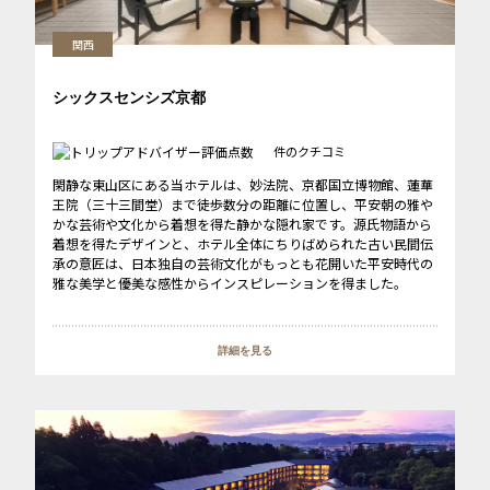
関西
シックスセンシズ京都
件のクチコミ
閑静な東山区にある当ホテルは、妙法院、京都国立博物館、蓮華
王院（三十三間堂）まで徒歩数分の距離に位置し、平安朝の雅や
かな芸術や文化から着想を得た静かな隠れ家です。源氏物語から
着想を得たデザインと、ホテル全体にちりばめられた古い民間伝
承の意匠は、日本独自の芸術文化がもっとも花開いた平安時代の
雅な美学と優美な感性からインスピレーションを得ました。
詳細を見る