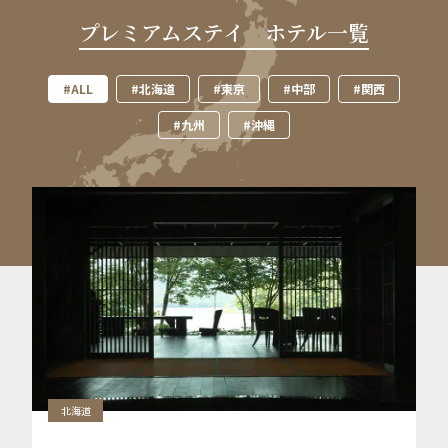
プレミアムステイ ホテル一覧
#ALL
#北海道
#東京
#中部
#関西
#九州
#沖縄
北海道