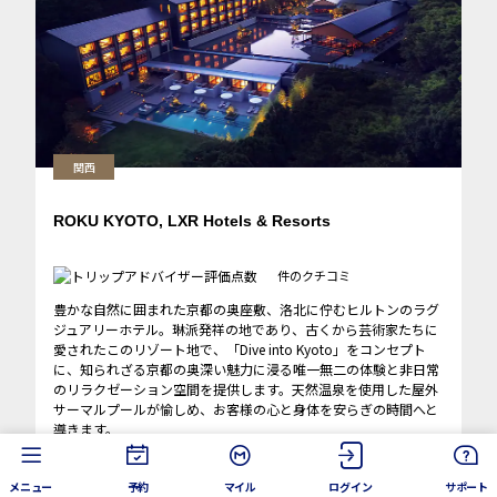
関西
ROKU KYOTO, LXR Hotels & Resorts
件のクチコミ
豊かな自然に囲まれた京都の奥座敷、洛北に佇むヒルトンのラグ
ジュアリーホテル。琳派発祥の地であり、古くから芸術家たちに
愛されたこのリゾート地で、「Dive into Kyoto」をコンセプト
に、知られざる京都の奥深い魅力に浸る唯一無二の体験と非日常
のリラクゼーション空間を提供します。天然温泉を使用した屋外
サーマルプールが愉しめ、お客様の心と身体を安らぎの時間へと
導きます。
詳細を見る
メニュー
予約
マイル
ログイン
サポート