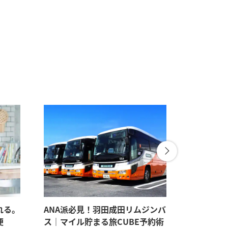
れる。
ANA派必見！羽田成田リムジンバ
パートナ
便
ス｜マイル貯まる旅CUBE予約術
見たい。