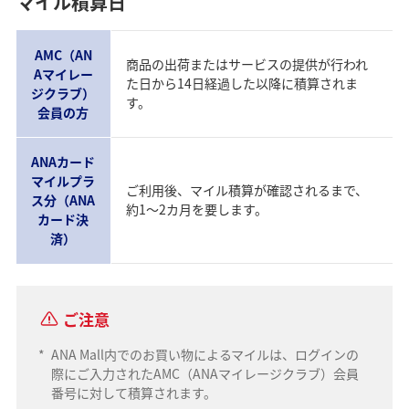
マイル積算日
AMC（AN
商品の出荷またはサービスの提供が行われ
Aマイレー
た日から14日経過した以降に積算されま
ジクラブ）
す。
会員の方
ANAカード
マイルプラ
ご利用後、マイル積算が確認されるまで、
ス分（ANA
約1～2カ月を要します。
カード決
済）
ご注意
*
ANA Mall内でのお買い物によるマイルは、ログインの
際にご入力されたAMC（ANAマイレージクラブ）会員
番号に対して積算されます。