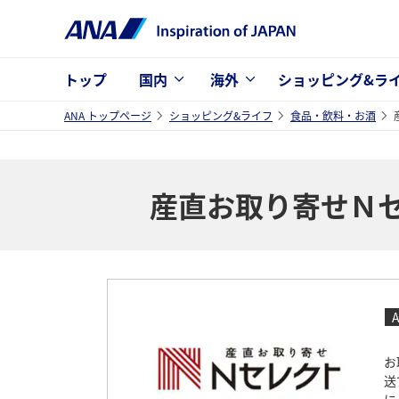
トップ
国内
海外
ショッピング&ラ
ANA トップページ
ショッピング&ライフ
食品・飲料・お酒
産直お取り寄せＮセレ
A
お
送