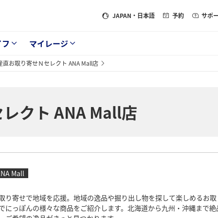
JAPAN
・日本語
予約
サポ
イフ
マイレージ
産直お取り寄せＮセレクト ANA Mall店
クト ANA Mall店
NA Mall
取り寄せで地域を応援。地域の逸品や掘り出し物を探して楽しめるお取
でにっぽんの様々な商品をご紹介します。北海道から九州・沖縄まで絶