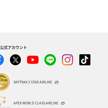
S公式アカウント
SKYTRAX 5 STAR AIRLINE
APEX WORLD CLASS AIRLINE