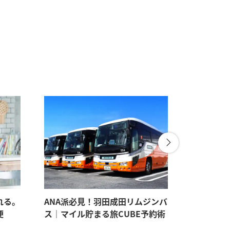
れる。
ANA派必見！羽田成田リムジンバ
パートナ
便
ス｜マイル貯まる旅CUBE予約術
見たい。
すすめギ