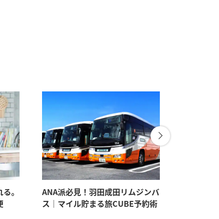
れる。
ANA派必見！羽田成田リムジンバ
パートナ
便
ス｜マイル貯まる旅CUBE予約術
見たい。
すすめギ