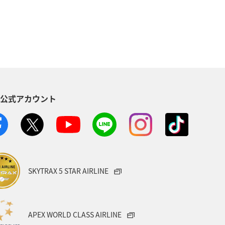
S公式アカウント
SKYTRAX 5 STAR AIRLINE
APEX WORLD CLASS AIRLINE