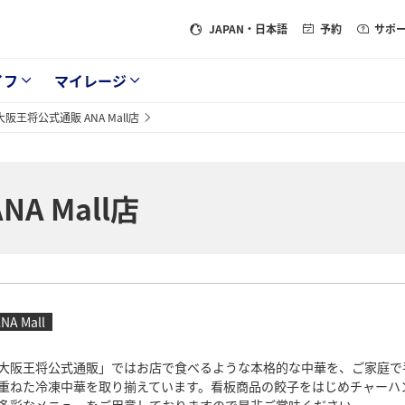
JAPAN
・日本語
予約
サポ
イフ
マイレージ
大阪王将公式通販 ANA Mall店
A Mall店
NA Mall
大阪王将公式通販」ではお店で食べるような本格的な中華を、ご家庭で
重ねた冷凍中華を取り揃えています。看板商品の餃子をはじめチャーハ