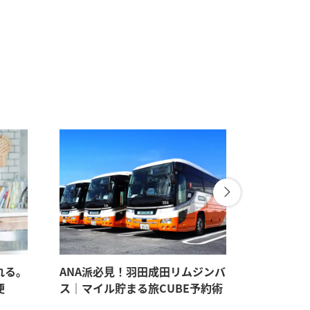
れる。
ANA派必見！羽田成田リムジンバ
パートナ
便
ス｜マイル貯まる旅CUBE予約術
見たい。
すすめギ