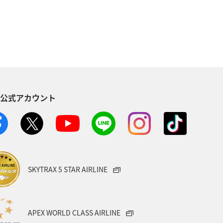
S公式アカウント
SKYTRAX 5 STAR AIRLINE
APEX WORLD CLASS AIRLINE