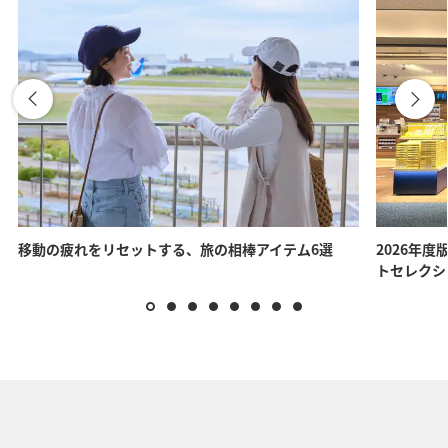
移動の疲れをリセットする、旅の相棒アイテム6選
2026年度
トセレクシ