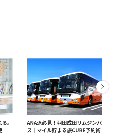
れる。
ANA派必見！羽田成田リムジンバ
パートナ
便
ス｜マイル貯まる旅CUBE予約術
見たい。
すすめギ