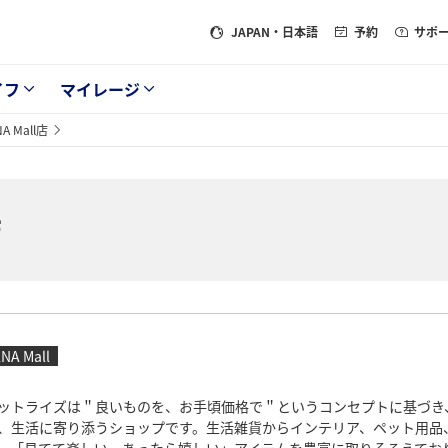
JAPAN
・日本語
予約
サポ
イフ
マイレージ
NA Mall店
店
NA Mall
ットライズは＂良いものを、お手頃価格で＂というコンセプトに基づき
、生活に寄り添うショップです。生活雑貨からインテリア、ペット用品