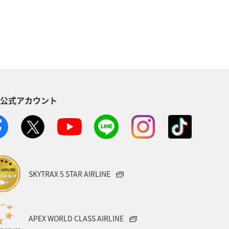
S公式アカウント
SKYTRAX 5 STAR AIRLINE
APEX WORLD CLASS AIRLINE