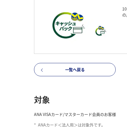
1
の
一覧へ戻る
対象
ANA VISAカード/マスターカード会員のお客様
*
ANAカード＜法人用＞は対象外です。