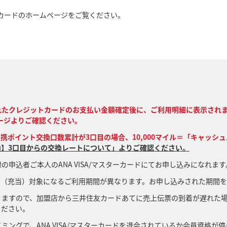
カードのホームページをご覧ください。
れたクレジットカードのお支払い金額確定後に、ご利用明細に表示され
ページよりご確認ください。
提携ポイント交換口数累計が3口目の場合、10,000マイル＝「キャッシュ
】3口目からの交換レートについて」よりご確認ください。
の申込者ご本人のANA VISA/マスターカードにてお申し込みになれます
ク（充当）対象になるご利用期間が異なります。お申し込みされた期間
りますので、加盟店から三井住友カードあてに売上伝票の到着が遅れた
ください。
ミングで、ANA VISA/マスターカードを退会されているか会員資格