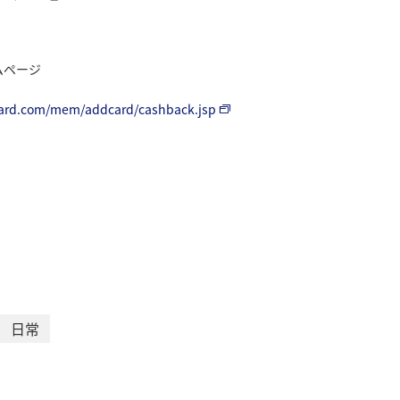
ムページ
card.com/mem/addcard/cashback.jsp
日常