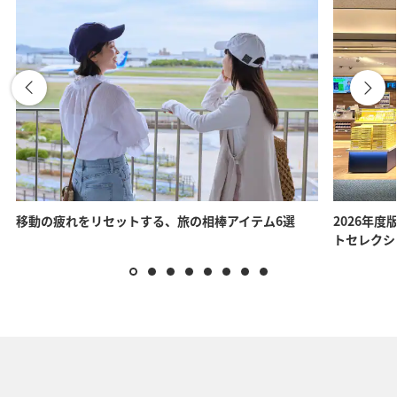
移動の疲れをリセットする、旅の相棒アイテム6選
2026年度
トセレクシ