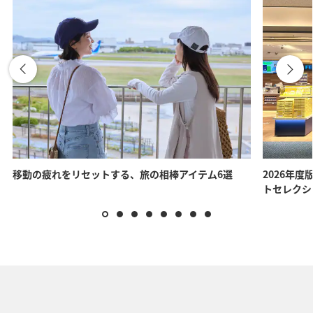
移動の疲れをリセットする、旅の相棒アイテム6選
2026年度
トセレクシ