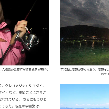
。八幡浜の常夜灯が灯る漁港で夜遅く
宇和海は養殖が盛んであり、養殖イ
だ
のラ
り、グレ（メジナ）やマダイ、
ダイ）など、季節ごとにさまざ
なわれている。 さらにもうひと
ってきた。現在の宇和海は、