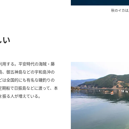
秋のイカは
しい
利用する。平安時代の海賊・藤
島、御五神島などの宇和島沖の
どは全国的にも有名な磯釣りの
定期船で日振島などに渡って、本
を振る人が増えている。