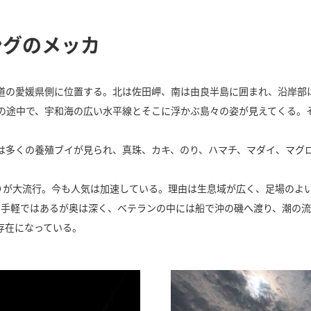
ングのメッカ
道の愛媛県側に位置する。北は佐田岬、南は由良半島に囲まれ、沿岸部
えの途中で、宇和海の広い水平線とそこに浮かぶ島々の姿が見えてくる。
は多くの養殖ブイが見られ、真珠、カキ、のり、ハマチ、マダイ、マグ
りが大流行。今も人気は加速している。理由は生息域が広く、足場のよい
る。手軽ではあるが奥は深く、ベテランの中には船で沖の磯へ渡り、潮の
存在になっている。