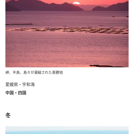
岬、半島、島々が凝縮された景勝地
愛媛県・宇和海
中国・四国
冬