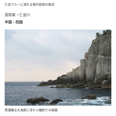
仁淀ブルーに浸れる県内屈指の美渓
高知県・仁淀川
中国・四国
黒潮踊る大海原に浮かぶ磯釣りの楽園