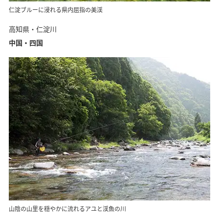
仁淀ブルーに浸れる県内屈指の美渓
高知県・仁淀川
中国・四国
山陰の山里を穏やかに流れるアユと渓魚の川