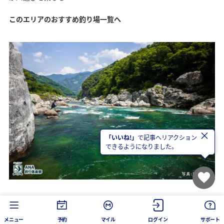
このエリアのおすすめ釣り場一覧へ
×
「いいね!」
で記事へリアクション
できるようになりました。
徳島県吉野川
メニュー
予約
マイル
ログイン
サポート
8月 日本三大暴れ川の一つ吉野川の急流で磨かれたアユは、力