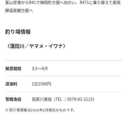
富山空港からR41で神岡町方面へ向かい、R471に乗り替えて奥飛
騨温泉郷方面へ
釣り場情報
〈蒲田川／ヤマメ・イワナ〉
解禁期間
3/1～9/9
遊漁料
1日1500円
管轄漁協
高原川漁協（TEL ：0578-82-2115）
釣り場情報は2018年2月現在のものです。