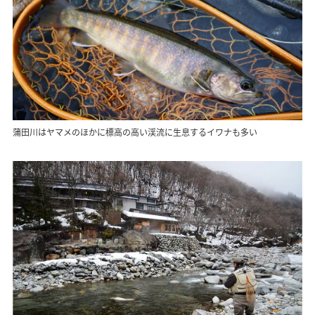
蒲田川はヤマメのほかに標高の高い渓流に生息するイワナも多い