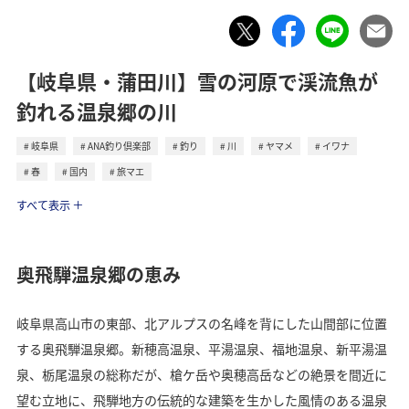
【岐阜県・蒲田川】雪の河原で渓流魚が
釣れる温泉郷の川
岐阜県
ANA釣り倶楽部
釣り
川
ヤマメ
イワナ
春
国内
旅マエ
トラベル
すべて表示
奥飛騨温泉郷の恵み
岐阜県高山市の東部、北アルプスの名峰を背にした山間部に位置
する奥飛騨温泉郷。新穂高温泉、平湯温泉、福地温泉、新平湯温
泉、栃尾温泉の総称だが、槍ケ岳や奥穂高岳などの絶景を間近に
望む立地に、飛騨地方の伝統的な建築を生かした風情のある温泉