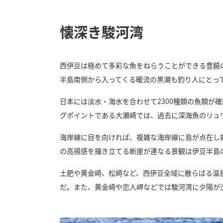
懐深き駿河湾
西伊豆は極めて多彩な魚をねらうことができる豊饒
半島南側から入ってくる暖流の黒潮も釣り人にとっ
日本には淡水・海水を合わせて2300種類の魚類が
グポイントである大瀬崎では、過去に深海魚のリュ
海岸線に目を向ければ、複雑な海岸線に島が点在し
の高揚感を掻き立てる断崖が連なる景観は伊豆半島
土肥や黄金崎、松崎など、西伊豆全域に散らばる温
だ。また、黄金崎や恋人岬などでは駿河湾に夕陽が