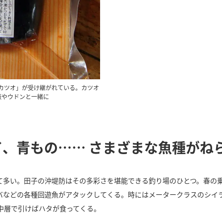
カツオ」が受け継がれている。カツオ
飯やウドンと一緒に
、青もの…… さまざまな魚種がね
て多い。田子の沖堤防はその多彩さを堪能できる釣り場のひとつ。春の乗
バなどの各種回遊魚がアタックしてくる。時にはメータークラスのシイラ
中層で引けばハタが食ってくる。