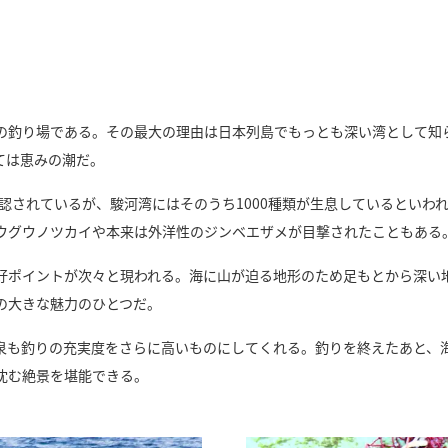
の釣り場である。その最大の理由は日本列島でもっとも深い湾として知ら
ては恵みの潮だ。
確認されているが、駿河湾にはそのうち1000種類が生息しているとい
ウグウノツカイや本来は外洋性のジンベエザメが目撃されたこともある
好ポイントが次々と現われる。海に山が迫る地形のため足もとから深い
の大きな魅力のひとつだ。
泉も釣りの充実度をさらに高いものにしてくれる。釣りを終えたあと、
沈む絶景を堪能できる。