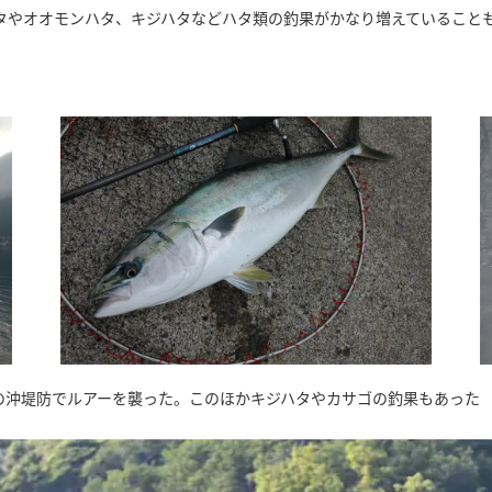
タやオオモンハタ、キジハタなどハタ類の釣果がかなり増えていること
の沖堤防でルアーを襲った。このほかキジハタやカサゴの釣果もあった