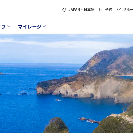
JAPAN
・日本語
予約
サポ
イフ
マイレージ