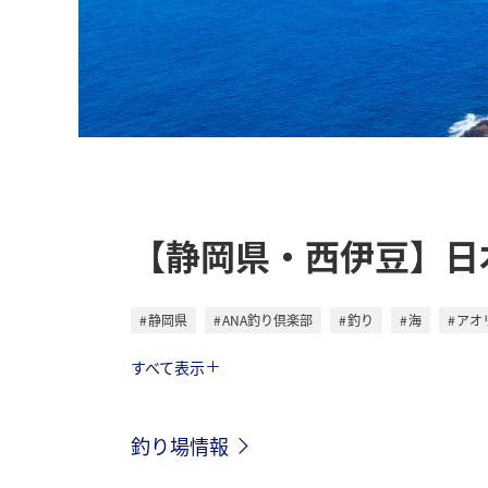
【静岡県・西伊豆】日
静岡県
ANA釣り倶楽部
釣り
海
アオ
トラベル
すべて表示
釣り場情報