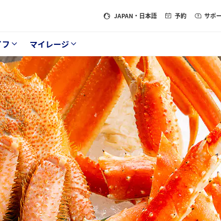
JAPAN
・日本語
予約
サポ
イフ
マイレージ