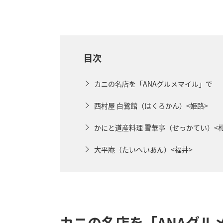
目次
カニの名店を「ANAグルメマイル」で
西村屋 白鷺館（はくろかん）<姫路>
かにと道産料理 雪華亭（せっかてい）<
大平庵（たいへいあん）<福井>
カニの名店を「ANAグル