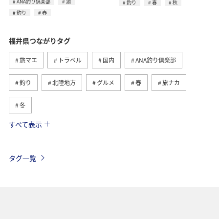
ANA釣り倶楽部
湖
釣り
春
秋
釣り
春
福井県つながりタグ
旅マエ
トラベル
国内
ANA釣り倶楽部
釣り
北陸地方
グルメ
春
旅ナカ
冬
すべて表示
川
湖
宮城県
秋田県
海
アクティビティ
趣味
ライフ
札幌
タグ一覧
北海道
ANAグルメマイル
兵庫県
マイルを貯める
ヤマメ
アユ
夏
コイ
秋