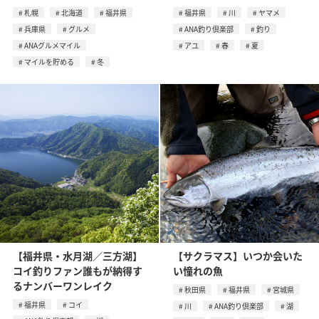
札幌
北海道
福井県
福井県
川
ヤマメ
兵庫県
グルメ
ANA釣り倶楽部
釣り
ANAグルメマイル
アユ
春
夏
マイルを貯める
冬
【福井県・水月湖／三方湖】
【サクラマス】いつか会いた
コイ釣りファン誰もが納得す
い憧れの魚
るナンバーワンレイク
秋田県
福井県
宮城県
福井県
コイ
川
ANA釣り倶楽部
湖