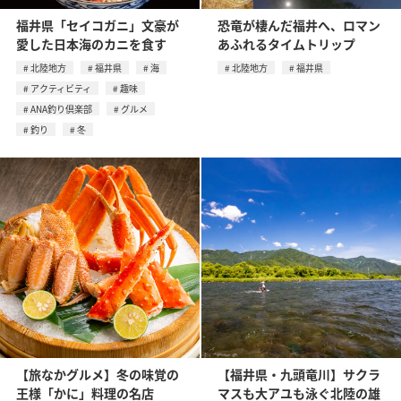
福井県「セイコガニ」文豪が
恐竜が棲んだ福井へ、ロマン
愛した日本海のカニを食す
あふれるタイムトリップ
北陸地方
福井県
海
北陸地方
福井県
アクティビティ
趣味
ANA釣り倶楽部
グルメ
釣り
冬
【旅なかグルメ】冬の味覚の
【福井県・九頭竜川】サクラ
王様「かに」料理の名店
マスも大アユも泳ぐ北陸の雄