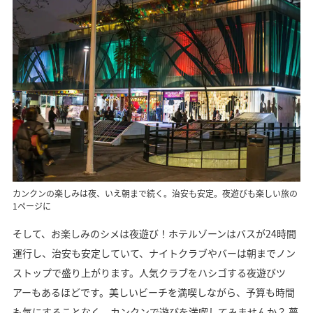
カンクンの楽しみは夜、いえ朝まで続く。治安も安定。夜遊びも楽しい旅の
1ページに
そして、お楽しみのシメは夜遊び！ホテルゾーンはバスが24時間
運行し、治安も安定していて、ナイトクラブやバーは朝までノン
ストップで盛り上がります。人気クラブをハシゴする夜遊びツ
アーもあるほどです。美しいビーチを満喫しながら、予算も時間
も気にすることなく、カンクンで遊びを満喫してみませんか？ 夢