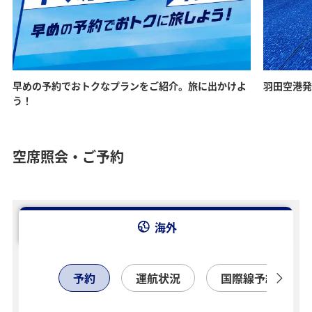
早めの予約でおトクなプランをご紹介。旅に出かけよ
羽田空港発
う！
空席照会・ご予約
海外
予約
運航状況
国際線予約確認