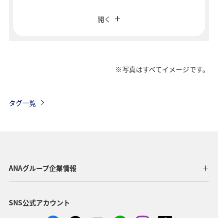
閉じる
エコノミークラス
開く
往復で異なるクラスで検索
運賃タイプ指定なし
ご利用条件
※写真はすべてイメージです。
往路出発日および時間帯
タグ一覧
日付を選択
時間帯指定なし
ANAグループ企業情報
経由地および乗り継ぎ所要時間を追加する
SNS公式アカウント