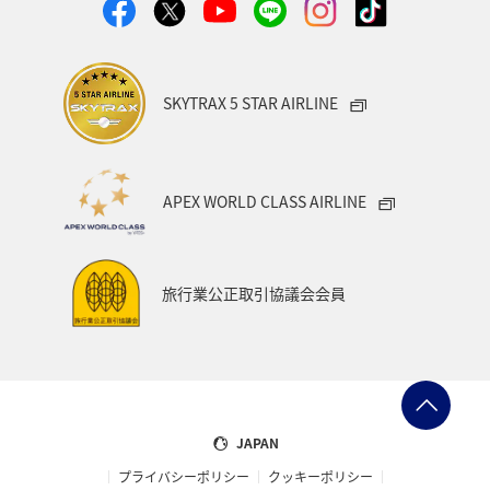
復路出発日および時間帯
日付を選択
SKYTRAX 5 STAR AIRLINE
時間帯指定なし
APEX WORLD CLASS AIRLINE
経由地および乗り継ぎ所要時間を追加する
旅行業公正取引協議会会員
1人
プロモーションコードについて
JAPAN
前後3日の運賃を検索
プライバシーポリシー
クッキーポリシー