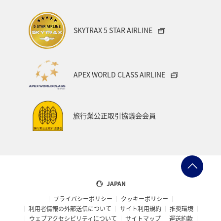
日付を選択
SKYTRAX 5 STAR AIRLINE
時間帯指定なし
APEX WORLD CLASS AIRLINE
経由地および乗り継ぎ所要時間を追加する
旅行業公正取引協議会会員
1人
プロモーションコードについて
JAPAN
前後3日の運賃を検索
プライバシーポリシー
クッキーポリシー
利用者情報の外部送信について
サイト利用規約
推奨環境
・表示金額は選択いただいた条件でのもっともおトクな運賃となり
ウェブアクセシビリティについて
サイトマップ
運送約款