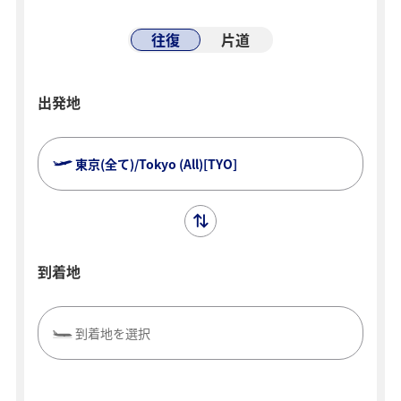
往復
片道
出発地
東京(全て)/Tokyo (All)[TYO]
到着地
到着地を選択
複数都市で検索
閉じる
エコノミークラス