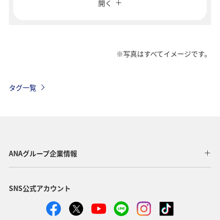
開く
往復で異なるクラスで検索
運賃タイプ指定なし
ご利用条件
※写真はすべてイメージです。
往路出発日および時間帯
タグ一覧
日付を選択
時間帯指定なし
ANAグループ企業情報
経由地および乗り継ぎ所要時間を追加する
SNS公式アカウント
復路出発日および時間帯