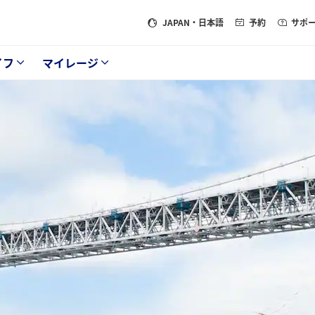
JAPAN
・日本語
予約
サポ
イフ
マイレージ