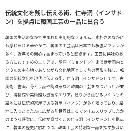
伝統文化を残し伝える街、仁寺洞（インサド
ン）を拠点に韓国工芸の一品に出合う
韓国の生活のなかで生まれた実用的なフォルム、素朴さのなかに
も感じられる華やかさ、韓国の工芸品は日本でも根強いファンが
多く、近年その関心は高まっていると聞きます。工芸に興味のあ
る方におすすめのエリアは、明洞（ミョンドン）まで徒歩圏内と
ソウルの中心地でありながら文化地区として昔の面影を残し、韓
国の伝統文化を現代に伝える街、仁寺洞（インサドン）です。古
美術、書画、骨とう品や陶磁器など韓国の工芸をあつかう店が並
び、博物館や美術館も豊富なエリア。通りから延びるいくつもの
路地には伝統的家屋である韓屋（ハノク）が多く残っており、路
地に入ったとたんに広がる別世界はまるでタイムスリップしたか
のような感覚に。伝統が息づくこの仁寺洞（インサドン）を拠点
に、韓国の歴史に触れつつ、韓国工芸の特別な一品を探す旅はい