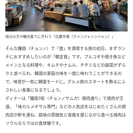
地元の方や観光客でにぎわう「広蔵市場（クァンジャンシジャン）」
そんな鍾路（チョンノ）で「食」を満喫する旅の初日、まずラン
チにおすすめしたいのが「韓定食」です。プルコギや焼き魚など
メインとなる料理や、キムチやナムル、チヂミなどの副菜がずら
りと並べられ、韓国の家庭の味を一度に味わうことができるの
で、味覚が一気に韓国モードに。グルメ旅のスタートを飾るにふ
さわしい食事になるでしょう。
ディナーは「鐘路3街（チョンノサムガ）焼肉通り」で焼肉が王
道。「味カルメギサル専門」などの人気店をはじめたくさんの焼
肉店が軒を連ね、路地の雰囲気と夜風を感じながら食べる焼肉は
ソウルならではの食体験です。