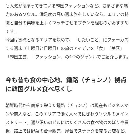
も人気が高まってきている韓国ファッションなど、さまざまな魅
力のあるソウル。満足度の高い週末旅をしたいなら、エリアの特
徴と自分の興味を上手くマッチさせるプランを組むのがおすすめ
です。
今回は拠点となるエリアを決めて、「したいこと」にフォーカス
する週末（土曜日と日曜日）の旅のアイデアを「食」「美容」
「韓国工芸」「ファッション」の4つのジャンルでご紹介します。
今も昔も食の中心地、鍾路（チョンノ）拠点
に韓国グルメ食べ尽くし
朝鮮時代から商業で栄えた鍾路（チョンノ）は現在もビジネスマ
ンや商人など、このエリアで働く人々でにぎわうソウルのメイン
ストリート。通り沿いのビルにはたくさんの食べ物ののぼりや看
板、路上では野菜の台車販売、屋台でスナックを売るお店など、