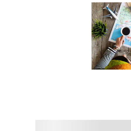
前後3日の運賃を検索
・表示金額は選択いただいた
・表示金額と空席状況は最新
・「＊」は現在金額が確認で
・表示金額には、運賃、
燃油
ります。
・複数空港がある都市におい