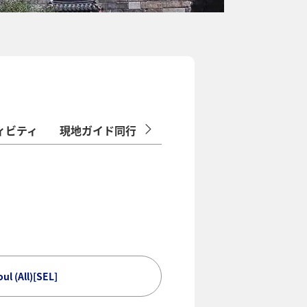
ィビティ
現地ガイド同行/添乗員同行ツアー
 (All)[SEL]