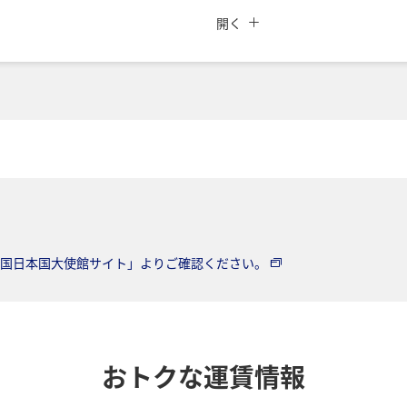
閉じる
運賃タイプ指定なし
開く
索
ご利用条件
時間帯
復路出発日および時間帯
日付を選択
時間帯指定なし
国日本国大使館サイト」よりご確認ください。
所要時間を追加する
経由地および乗り継ぎ所要
おトクな運賃情報
プロモーションコードに