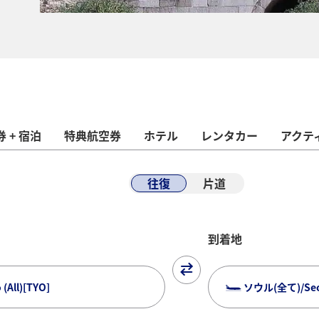
 + 宿泊
特典航空券
ホテル
レンタカー
アクテ
往復
片道
到着地
All)[TYO]
ソウル(全て)/Seoul