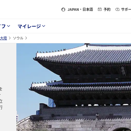
JAPAN
・日本語
予約
サポ
イフ
マイレージ
大陸
ソウル
を
ィ
立
行