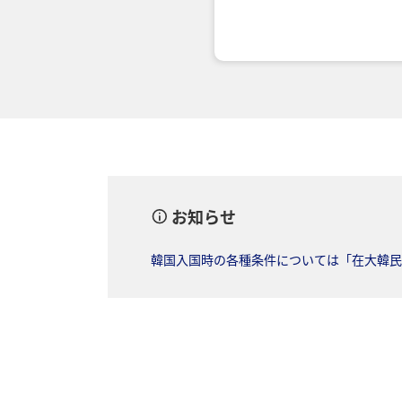
エコノミークラス
往復で異なるクラスで検
往路出発日および
日付を選択
お知らせ
時間帯指定なし
韓国入国時の各種条件については「在大韓民
経由地および乗り継ぎ
1人