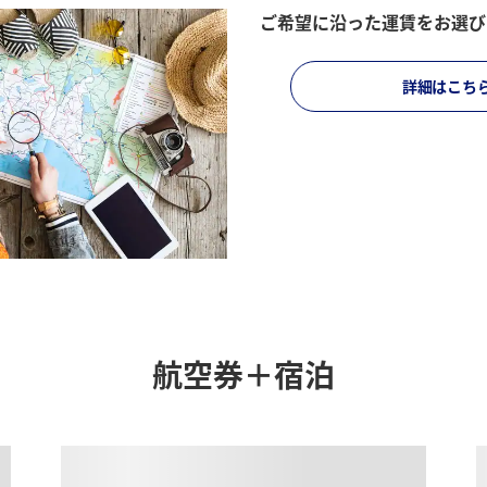
ご希望に沿った運賃をお選び
詳細はこち
条件でのもっともおトクな運賃となります。
ではない場合があります。[検索する]ボタンより最新の空席照会結果をご確認くださ
きない都市・日付となります。空席照会結果画面にて最新の情報をご確認ください
特別付加運賃
、
航空保険特別料金
、その他の各種税金、料金などが含まれます。発
ては、複数空港の中でのおトクな運賃が表示される場合があります。
航空券＋宿泊