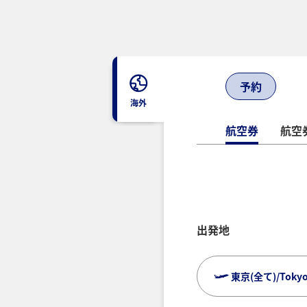
予約
海外
航空券
航空券
出発地
東京(全て)/Tokyo (
複数都市で検索