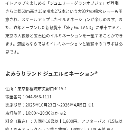
イトアップを楽しめる「ジュエリー・グランオブジェ」が登場。
さらに幅60m高さ15m噴水272本という大迫力の噴水ショーも用
意され、スケールアップしたイルミネーションが楽しめます。ま
た、昨年オープンした新観覧車「Sky-Go-LAND」に乗車すると、
東京の大夜景と宝石色のイルミネーションを一望することができ
ます。遊園地ならではのイルミネーションと観覧車のコラボは必
見です。
よみうりランド ジュエルミネーション®
住所：東京都稲城市矢野口4015-1
電話番号：044-966-1111
実施期間：2025年10月23日〜2026年4月5日 ※1
点灯時間：16:00〜20:30ほか ※2
料金（税込）：入園料18歳以上1,800円、アフターパス（15時以
降入園＋アトラクション乗り放題）18歳以上3,100円他 ※3