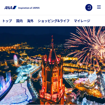
トップ
国内
海外
ショッピング&ライフ
マイレージ