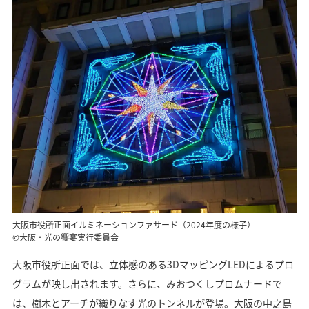
大阪市役所正面イルミネーションファサード（2024年度の様子）
©大阪・光の饗宴実行委員会
大阪市役所正面では、立体感のある3DマッピングLEDによるプロ
グラムが映し出されます。さらに、みおつくしプロムナードで
は、樹木とアーチが織りなす光のトンネルが登場。大阪の中之島