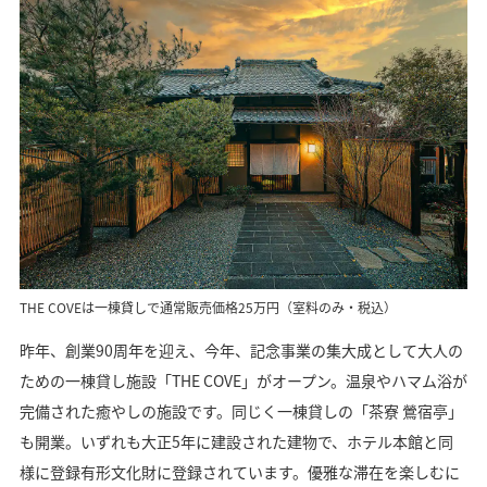
THE COVEは一棟貸しで通常販売価格25万円（室料のみ・税込）
昨年、創業90周年を迎え、今年、記念事業の集大成として大人の
ための一棟貸し施設「THE COVE」がオープン。温泉やハマム浴が
完備された癒やしの施設です。同じく一棟貸しの「茶寮 鶯宿亭」
も開業。いずれも大正5年に建設された建物で、ホテル本館と同
様に登録有形文化財に登録されています。優雅な滞在を楽しむに