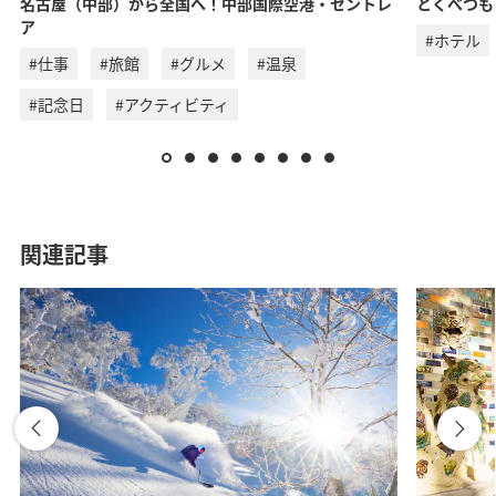
名古屋（中部）から全国へ！中部国際空港・セントレ
とくべつも
ア
#ホテル
#仕事
#旅館
#グルメ
#温泉
#記念日
#アクティビティ
関連記事