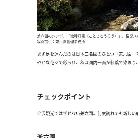
兼六園のシンボル「徽軫灯籠（ことじとうろう）」。撮影ス
写真提供：兼六園管理事務所
まず足を運んだのは日本三名園のひとつ「兼六園」で
やかな花々で彩られ、秋は園内一面が紅葉で染まり
チェックポイント
金沢観光ではずせない兼六園。何度訪れても新しい
兼六園