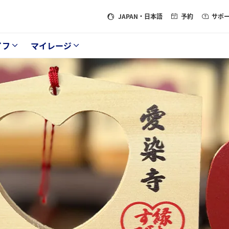
JAPAN
・日本語
予約
サポ
イフ
マイレージ