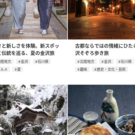
さと新しさを体験。新スポッ
古都ならではの情緒にひた
と伝統を巡る、夏の金沢旅
沢そぞろ歩き旅
北陸地方
金沢
石川県
北陸地方
金沢
石川県
グルメ
夏
趣味
歴史・文化・芸術