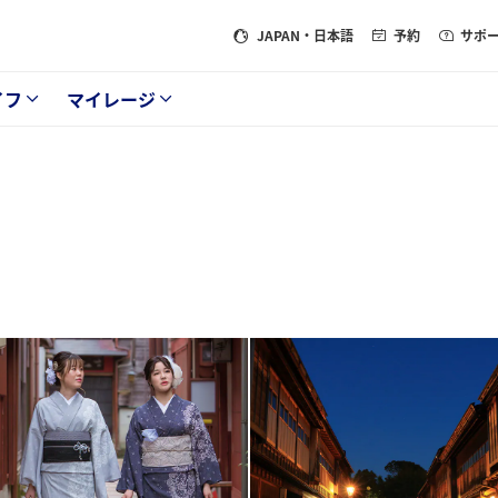
JAPAN
・日本語
予約
サポ
イフ
マイレージ