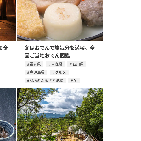
る金
冬はおでんで旅気分を満喫。全
国ご当地おでん図鑑
福岡県
青森県
石川県
鹿児島県
グルメ
ANAのふるさと納税
冬