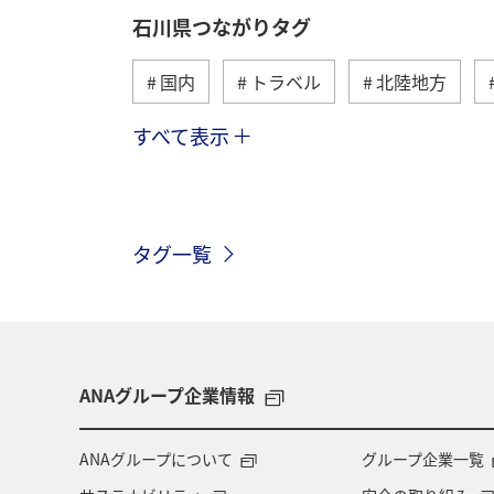
石川県つながりタグ
国内
トラベル
北陸地方
すべて表示
夏
秋
趣味
アクティビ
散歩
歴史・文化・芸術
福岡
タグ一覧
温泉
大分県
兵庫県
群
ANAグループ企業情報
ANAグループについて
グループ企業一覧