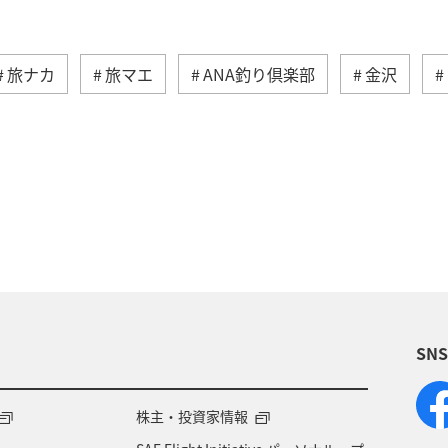
旅ナカ
旅マエ
ANA釣り倶楽部
金沢
ティ
鹿児島県
キャンプ・グランピング
海
県
日常
ショッピング＆ライフ
青森県
馬県
春
川
マダイ
SN
株主・投資家情報