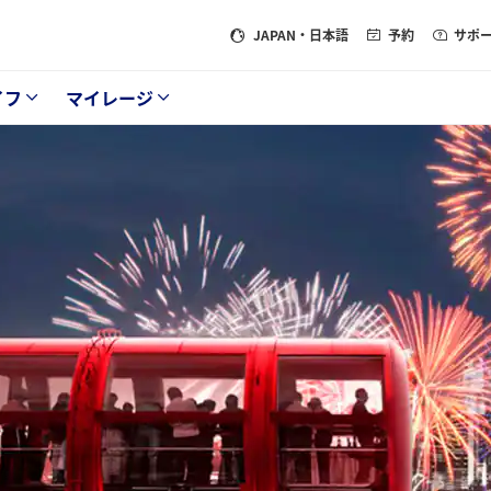
JAPAN
・日本語
予約
サポ
イフ
マイレージ