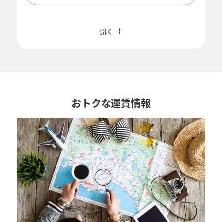
複数都市で検索
閉じる
エコノミークラス
開く
往復で異なるクラスで検索
運賃タイプ指定なし
ご利用条件
往路出発日および時間帯
おトクな運賃情報
日付を選択
時間帯指定なし
経由地および乗り継ぎ所要時間を追加する