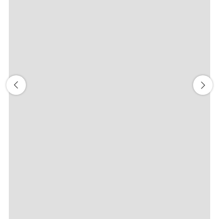
前後3日の運賃を検索
・表示金額は選択いただいた条件でのもっともおトクな運賃とな
ります。
・表示金額と空席状況は最新ではない場合があります。[検索す
る]ボタンより最新の空席照会結果をご確認ください。
・「＊」は現在金額が確認できない都市・日付となります。空席
照会結果画面にて最新の情報をご確認ください。
・表示金額には、運賃、
燃油特別付加運賃
、
航空保険特別料金
、
その他の各種税金、料金などが含まれます。発券時に再計算する
ため、変動する可能性があります。
・複数空港がある都市においては、複数空港の中でのおトクな運
賃が表示される場合があります。
検索する