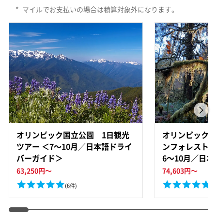
*
マイルでお支払いの場合は積算対象外になります。
オリンピック国立公園 1日観光
オリンピック国
ツアー ＜7～10月／日本語ドライ
ンフォレスト 
バーガイド＞
6～10月／日
ド＞
63,250
円～
74,603
円～
(6件)
(1