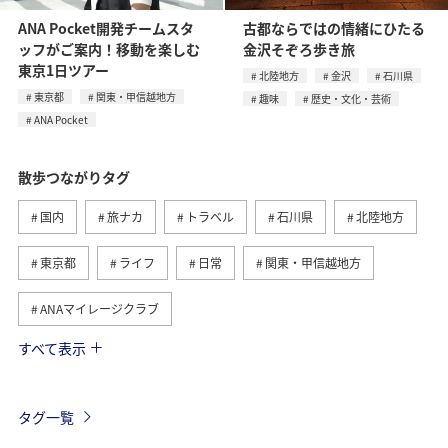
ANA Pocket開発チームスタ
古都ならではの情緒にひたる
ッフがご案内！移動を楽しむ
金沢そぞろ歩き旅
東京1日ツアー
北陸地方
金沢
石川県
東京都
関東・甲信越地方
趣味
歴史・文化・芸術
ANA Pocket
散歩つながりタグ
国内
旅ナカ
トラベル
石川県
北陸地方
東京都
ライフ
日常
関東・甲信越地方
ANAマイレージクラブ
すべて表示
日常生活でマイルを貯める（外出先でためる）
ANA Pocket
趣味
金沢
歴史・文化・芸術
タグ一覧