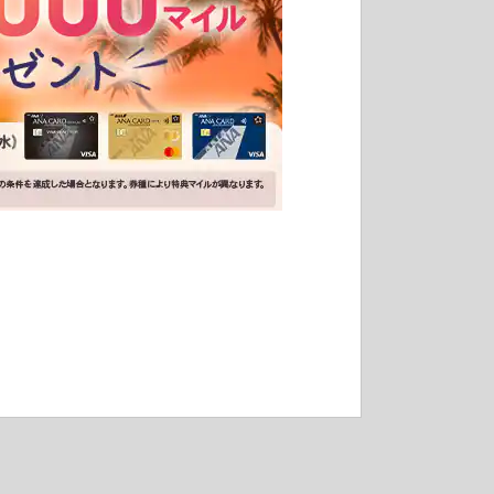
ン（三井住友カード主催）
ャンペーン（三井住友カー