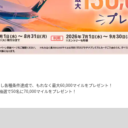
し各種条件達成で、もれなく最大60,000マイルをプレゼント！
選で50名に70,000マイルをプレゼント！
マイルが当たるチャンス！サマーキャンペー
スク・固定費カード払いでマイルゲットキ