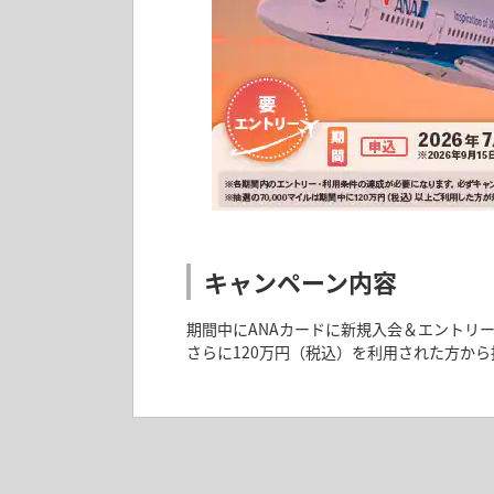
キャンペーン内容
期間中にANAカードに新規入会＆エントリー
さらに120万円（税込）を利用された方から抽
抽選で最大20,000
まとめておトク！サブ
ド主催）