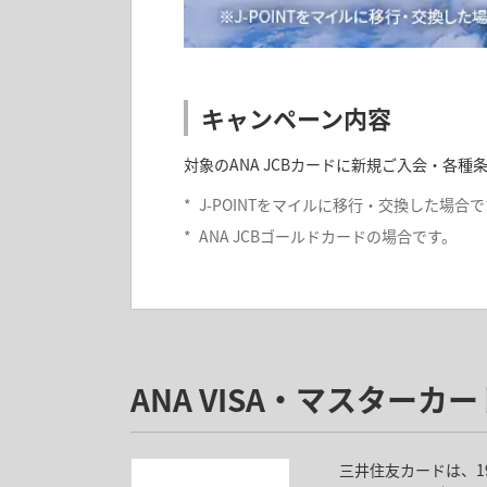
キャンペーン内容
対象のANA JCBカードに新規ご入会・各種条
*
J-POINTをマイルに移行・交換した場合
*
ANA JCBゴールドカードの場合です。
ANA JCBカード（法
キャンペーン内容
ANA VISA・マスターカー
ANA JCBカード（法人用）に新規ご入会・
キャンペーンの詳細は、上記「ANA JCB
三井住友カードは、1