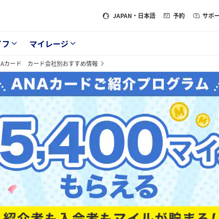
JAPAN
・日本語
予約
サポ
イフ
マイレージ
NAカード カード会社別おすすめ情報
ログラム マイ友プログラム 最大5400マイルがもらえる 紹介者も入