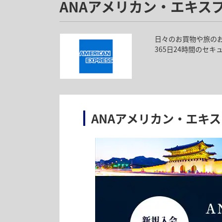
特典内容
ANAアメリカン・エキス
キャンペーン内容
期間中10万円（税込）以上のご利用で、抽選で
エントリーするだけでマイルが当たるチャ
期間中にエントリー＆新規規約同意でANA
日々のお買物や旅の
と、抽選で500名に10,000マイルが当
365日24時間のセ
期間：2026年8月1日（土）から9月30日（
ANAアメリカン・エキ