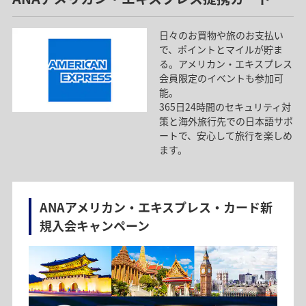
特典内容
キャンペーン内容
日々のお買物や旅のお支払い
期間中10万円（税込）以上のご利用で、抽選で最大20,000
期間中にエントリー＆新規規約同意でANAのマイルをもれ
で、ポイントとマイルが貯ま
マイルが当たる！
なく100マイルプレゼント！さらに、サブスクや固定費など
る。アメリカン・エキスプレス
エントリーするだけでマイルが当たるチャンスや、条件達
対象サービスをANAカードで新規利用すると、抽選で500名
会員限定のイベントも参加可
成で当選確率アップのチャンスも！
に10,000マイルが当たる！！新規利用サービス数に応じて
能。
抽選口数アップも！
365日24時間のセキュリティ対
期間：2026年8月1日（土）から9月30日（水）
策と海外旅行先での日本語サポ
ートで、安心して旅行を楽しめ
ます。
ANAアメリカン・エキスプレス・カード新
規入会キャンペーン