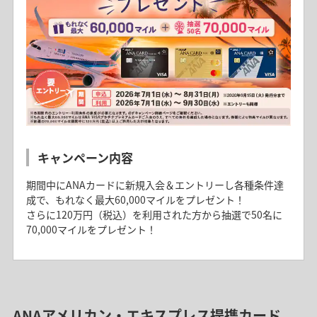
キャンペーン内容
期間中にANAカードに新規入会＆エントリーし各種条件達
成で、もれなく最大60,000マイルをプレゼント！
さらに120万円（税込）を利用された方から抽選で50名に
70,000マイルをプレゼント！
抽選で最大20,000マイルが当たるチャン
まとめておトク！サブスク・固定費カード
ス！サマーキャンペーン（三井住友カード
払いでマイルゲットキャンペーン（三井住友
主催）
カード主催）
ANAアメリカン・エキスプレス提携カード