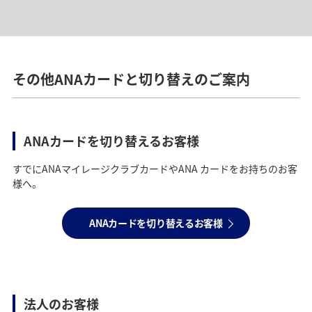
サービス内容
サービス内容
ANAダイナースカード、ANAダイナース スーパーフライヤ
ANAダイナース プレミアムカード／ANAダイナース スーパ
ーズカードをお持ちの会員様が、ご利用条件達成のうえ、1
ーフライヤーズ プレミアムカード
をお持ちの方のみが、追
その他ANAカードと切り替えのご案内
名様をANAダイナースカードへご紹介するごとに5,000マイ
加でお申し込みいただける金属製カードです。
ル相当のポイントをプレゼント！
金属ならではのずっしりとした重さと上質な手触りがあ
り、決済シーンで強い存在感を発揮します。
*
マイ友プログラムについては自動適用とはなりませんの
ANAカードを切り替えるお客様
で、別途ご登録の上お手続きください。
すでにANAマイレージクラブカードやANA カードをお持ちのお客
様へ。
ANAカードを切り替えるお客様
法人のお客様