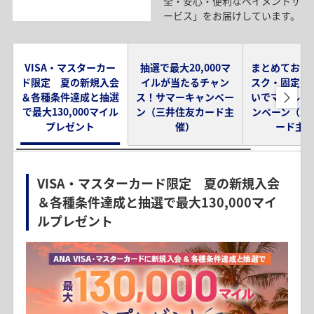
全・安心・便利なペイメントサ
*
入会カードによって、マイル数は異なります。
ービス」をお届けしています。
VISA・マスターカー
抽選で最大20,000マ
まとめておト
ド限定 夏の新規入会
イルが当たるチャン
スク・固定費
＆各種条件達成と抽選
ス！サマーキャンペー
いでマイルゲ
で最大130,000マイル
ン（三井住友カード主
ンペーン（三
プレゼント
催）
ード主
VISA・マスターカード限定 夏の新規入会
＆各種条件達成と抽選で最大130,000マイ
ルプレゼント