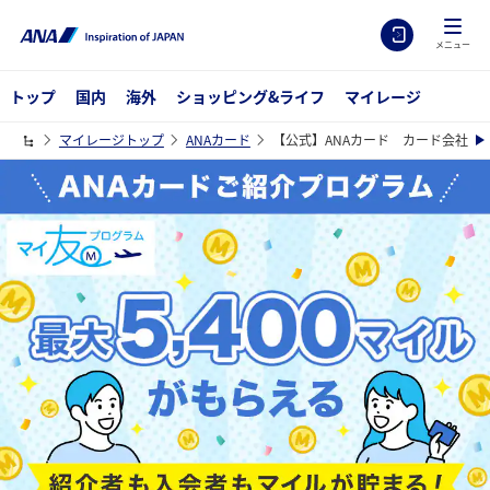
メニュー
トップ
国内
海外
ショッピング&ライフ
マイレージ
マイレージトップ
ANAカード
【公式】ANAカード カード会社別
ANAカードご紹介プログラム マイ友プログラム 最大5400マイルが
もらえる 紹介者も入会者もマイルが貯まる！